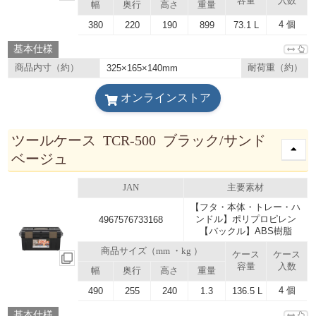
容量
入数
幅
奥行
高さ
重量
4 個
380
220
190
899
73.1 L
基本仕様
商品内寸（約）
325×165×140mm
耐荷重（約）
オンラインストア
ツールケース TCR-500 ブラック/サンド
ベージュ
JAN
主要素材
【フタ・本体・トレー・ハ
ンドル】ポリプロピレン
4967576733168
【バックル】ABS樹脂
商品サイズ（mm ・kg ）
ケース
ケース
容量
入数
幅
奥行
高さ
重量
4 個
490
255
240
1.3
136.5 L
基本仕様