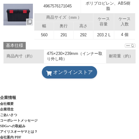
ポリプロピレン、ABS樹
4967576171045
脂
商品サイズ（mm ）
ケース
ケース
容量
入数
幅
奥行
高さ
4 個
560
291
292
203.2 L
基本仕様
475×230×239mm（インナー取
商品内寸（約）
耐荷重（約）
り外し時）
オンラインストア
企業情報
会社概要
企業理念
ごあいさつ
コーポレートメッセージ
SDGsへの取組み
アイリスオーヤマとは？
会社案内 PDF