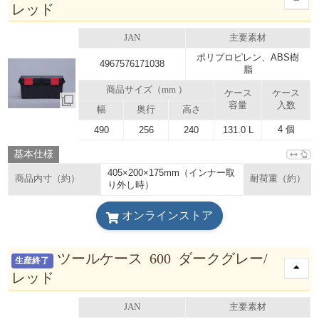
レッド
JAN
主要素材
ポリプロピレン、ABS樹
4967576171038
脂
商品サイズ（mm ）
ケース
ケース
容量
入数
幅
奥行
高さ
4 個
490
256
240
131.0 L
基本仕様
405×200×175mm（インナー取
商品内寸（約）
耐荷重（約）
り外し時）
オンラインストア
ツールケース 600 ダークグレー/
生産終了
レッド
JAN
主要素材