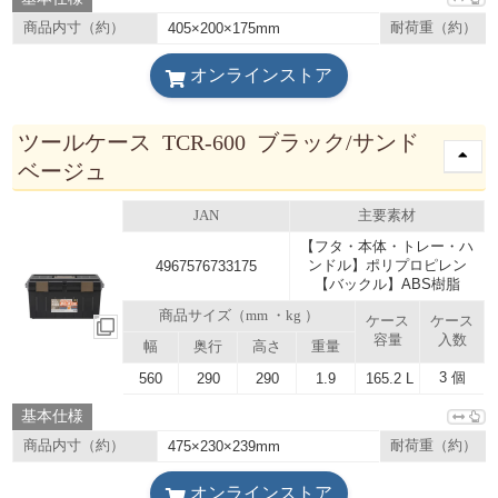
商品内寸（約）
405×200×175mm
耐荷重（約）
オンラインストア
ツールケース TCR-600 ブラック/サンド
ベージュ
JAN
主要素材
【フタ・本体・トレー・ハ
ンドル】ポリプロピレン
4967576733175
【バックル】ABS樹脂
商品サイズ（mm ・kg ）
ケース
ケース
容量
入数
幅
奥行
高さ
重量
3 個
560
290
290
1.9
165.2 L
基本仕様
商品内寸（約）
475×230×239mm
耐荷重（約）
オンラインストア