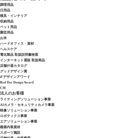
調理用品
日用品
寝具・インテリア
収納用品
ペット用品
園芸用品
お米
ハードオフィス・資材
ヘルスケア
電化製品 取扱説明書検索
インターネット通販 取扱商品
店舗什器カタログ
グッドデザイン賞
iFデザインアワード
Red Dot Design Award
CM
法人のお客様
ライティングソリューション事業
AIカメラ・セキュリティカメラ事業
映像ソリューション事業
ロボティクス事業
エアソリューション事業
建築内装資材
スポーツ施設
店舗什器・内装事業