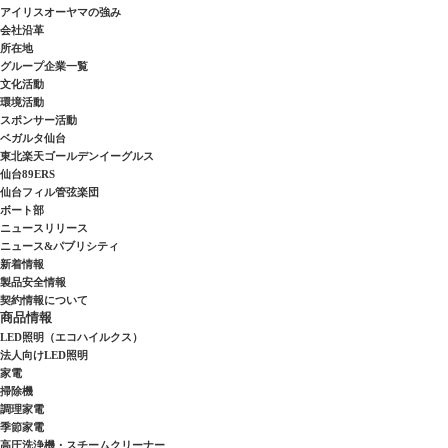
アイリスオーヤマの強み
会社沿革
所在地
グループ企業一覧
文化活動
環境活動
スポンサー活動
ベガルタ仙台
東北楽天ゴールデンイーグルス
仙台89ERS
仙台フィル管弦楽団
ボート部
ニュースリリース
ニュース&パブリシティ
新着情報
製品安全情報
契約情報について
商品情報
LED照明（エコハイルクス）
法人向けLED照明
家電
掃除機
調理家電
季節家電
高圧洗浄機・スチームクリーナー