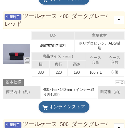
ツールケース 400 ダークグレー/
生産終了
レッド
JAN
主要素材
ポリプロピレン、ABS樹
4967576171021
脂
商品サイズ（mm ）
ケース
ケース
容量
入数
幅
奥行
高さ
6 個
380
220
190
105.7 L
基本仕様
400×165×140mm（インナー取
商品内寸（約）
耐荷重（約）
り外し時）
オンラインストア
ツールケース 500 ダークグレー/
生産終了