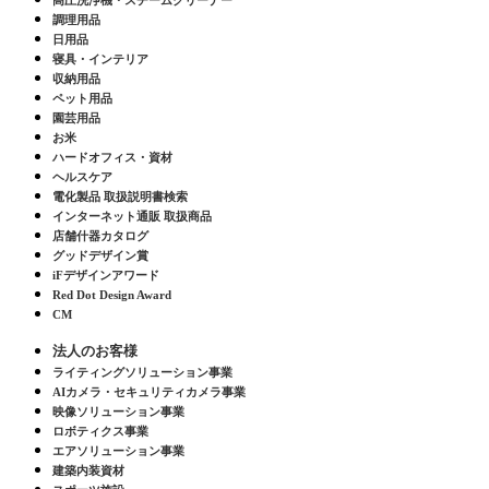
高圧洗浄機・スチームクリーナー
調理用品
日用品
寝具・インテリア
収納用品
ペット用品
園芸用品
お米
ハードオフィス・資材
ヘルスケア
電化製品 取扱説明書検索
インターネット通販 取扱商品
店舗什器カタログ
グッドデザイン賞
iFデザインアワード
Red Dot Design Award
CM
法人のお客様
ライティングソリューション事業
AIカメラ・セキュリティカメラ事業
映像ソリューション事業
ロボティクス事業
エアソリューション事業
建築内装資材