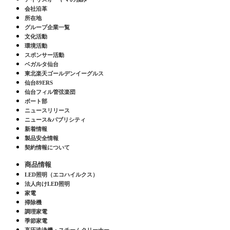
会社沿革
所在地
グループ企業一覧
文化活動
環境活動
スポンサー活動
ベガルタ仙台
東北楽天ゴールデンイーグルス
仙台89ERS
仙台フィル管弦楽団
ボート部
ニュースリリース
ニュース&パブリシティ
新着情報
製品安全情報
契約情報について
商品情報
LED照明（エコハイルクス）
法人向けLED照明
家電
掃除機
調理家電
季節家電