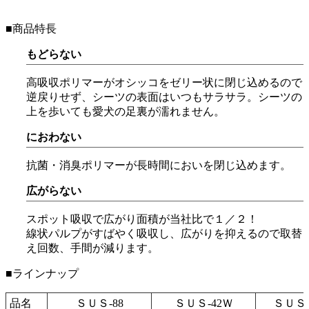
■商品特長
もどらない
高吸収ポリマーがオシッコをゼリー状に閉じ込めるので
逆戻りせず、シーツの表面はいつもサラサラ。シーツの
上を歩いても愛犬の足裏が濡れません。
におわない
抗菌・消臭ポリマーが長時間においを閉じ込めます。
広がらない
スポット吸収で広がり面積が当社比で１／２！
線状パルプがすばやく吸収し、広がりを抑えるので取替
え回数、手間が減ります。
■ラインナップ
品名
ＳＵＳ-88
ＳＵＳ-42Ｗ
ＳＵＳ-