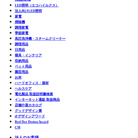
LED照明（エコハイルクス）
法人向けLED照明
家電
掃除機
調理家電
季節家電
高圧洗浄機・スチームクリーナー
調理用品
日用品
寝具・インテリア
収納用品
ペット用品
園芸用品
お米
ハードオフィス・資材
ヘルスケア
電化製品 取扱説明書検索
インターネット通販 取扱商品
店舗什器カタログ
グッドデザイン賞
iFデザインアワード
Red Dot Design Award
CM
法人のお客様