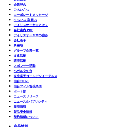
企業理念
ごあいさつ
コーポレートメッセージ
SDGsへの取組み
アイリスオーヤマとは？
会社案内 PDF
アイリスオーヤマの強み
会社沿革
所在地
グループ企業一覧
文化活動
環境活動
スポンサー活動
ベガルタ仙台
東北楽天ゴールデンイーグルス
仙台89ERS
仙台フィル管弦楽団
ボート部
ニュースリリース
ニュース&パブリシティ
新着情報
製品安全情報
契約情報について
商品情報