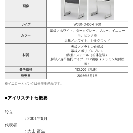
画像
サイズ
W650×D450×H700
幕板／ホワイト、ダークグレー、ブルー、イエロー
カラー
※
、ピンク
※
天板／ホワイト、シルクウッド
天板／メラミン化粧板
幕板／ポリプロプレン
材質
網棚／スチール（粉体塗装）
脚部／扁平楕円パイプ、t1.2鋼板（メラミン焼付塗
装）
参考価格
\53,000（税抜）
発売日
2016年6月1日
※イエローとピンクは受注生産品です。
■アイリスチトセ概要
設立
：2001年9月
代表者
：大山 富生