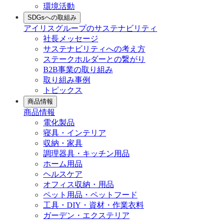
環境活動
SDGsへの取組み
アイリスグループのサステナビリティ
社長メッセージ
サステナビリティへの考え方
ステークホルダーとの繋がり
B2B事業の取り組み
取り組み事例
トピックス
商品情報
商品情報
電化製品
寝具・インテリア
収納・家具
調理器具・キッチン用品
ホーム用品
ヘルスケア
オフィス収納・用品
ペット用品・ペットフード
工具・DIY・資材・作業衣料
ガーデン・エクステリア