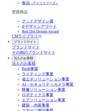
食品
（アイリスフーズ）
受賞商品
グッドデザイン賞
iFデザインアワード
Red Dot Design Award
CMライブラリー
ブランドサイト
ブランドサイト
その他のブランドサイト
法人のお客様
法人のお客様
BtoB事業
ライティング事業
省エネソリューション事業
AI・セキュリティカメラ事業
映像ソリューション事業
ロボティクス事業
エアソリューション事業
建築・内装事業
スポーツ施設事業