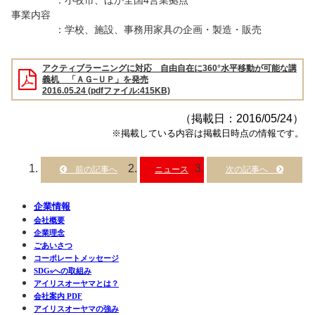
事業内容
：学校、施設、事務用家具の企画・製造・販売
アクティブラーニングに対応 自由自在に360°水平移動が可能な講
義机 「ＡＧ−ＵＰ」を発売
2016.05.24 (pdfファイル:415KB)
（掲載日：2016/05/24）
※掲載している内容は掲載日時点の情報です。
ニュース
企業情報
会社概要
企業理念
ごあいさつ
コーポレートメッセージ
SDGsへの取組み
アイリスオーヤマとは？
会社案内 PDF
アイリスオーヤマの強み