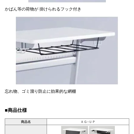
かばん等の荷物が 掛けられるフック付き
忘れ物、ゴミ溜り防止に効果的な網棚
■商品仕様
商品名
ＡＧ−ＵＰ