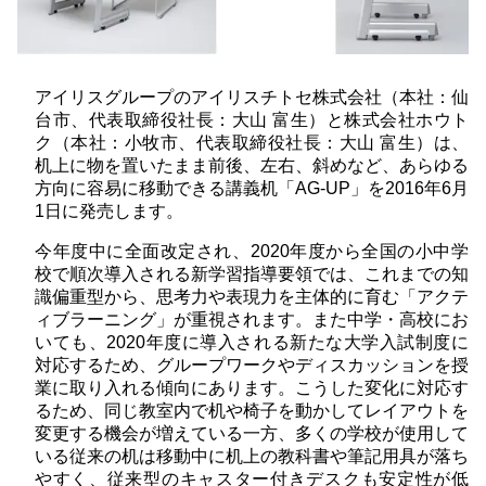
アイリスグループのアイリスチトセ株式会社（本社：仙
台市、代表取締役社長：大山 富生）と株式会社ホウト
ク（本社：小牧市、代表取締役社長：大山 富生）は、
机上に物を置いたまま前後、左右、斜めなど、あらゆる
方向に容易に移動できる講義机「AG-UP」を2016年6月
1日に発売します。
今年度中に全面改定され、2020年度から全国の小中学
校で順次導入される新学習指導要領では、これまでの知
識偏重型から、思考力や表現力を主体的に育む「アクテ
ィブラーニング」が重視されます。また中学・高校にお
いても、2020年度に導入される新たな大学入試制度に
対応するため、グループワークやディスカッションを授
業に取り入れる傾向にあります。こうした変化に対応す
るため、同じ教室内で机や椅子を動かしてレイアウトを
変更する機会が増えている一方、多くの学校が使用して
いる従来の机は移動中に机上の教科書や筆記用具が落ち
やすく、従来型のキャスター付きデスクも安定性が低