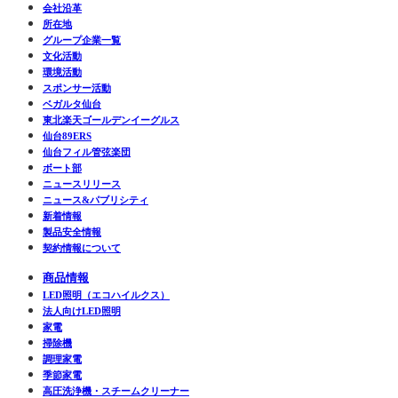
会社沿革
所在地
グループ企業一覧
文化活動
環境活動
スポンサー活動
ベガルタ仙台
東北楽天ゴールデンイーグルス
仙台89ERS
仙台フィル管弦楽団
ボート部
ニュースリリース
ニュース&パブリシティ
新着情報
製品安全情報
契約情報について
商品情報
LED照明（エコハイルクス）
法人向けLED照明
家電
掃除機
調理家電
季節家電
高圧洗浄機・スチームクリーナー