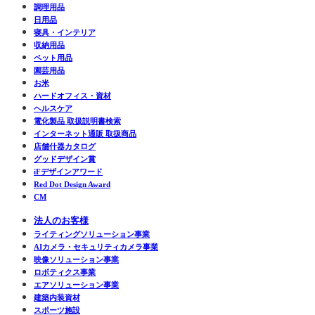
調理用品
日用品
寝具・インテリア
収納用品
ペット用品
園芸用品
お米
ハードオフィス・資材
ヘルスケア
電化製品 取扱説明書検索
インターネット通販 取扱商品
店舗什器カタログ
グッドデザイン賞
iFデザインアワード
Red Dot Design Award
CM
法人のお客様
ライティングソリューション事業
AIカメラ・セキュリティカメラ事業
映像ソリューション事業
ロボティクス事業
エアソリューション事業
建築内装資材
スポーツ施設