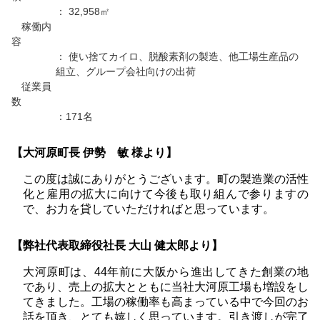
： 32,958㎡
稼働内
容
： 使い捨てカイロ、脱酸素剤の製造、他工場生産品の
組立、グループ会社向けの出荷
従業員
数
：171名
【大河原町長 伊勢 敏 様より】
この度は誠にありがとうございます。町の製造業の活性
化と雇用の拡大に向けて今後も取り組んで参りますの
で、お力を貸していただければと思っています。
【弊社代表取締役社長 大山 健太郎より】
大河原町は、44年前に大阪から進出してきた創業の地
であり、売上の拡大とともに当社大河原工場も増設をし
てきました。工場の稼働率も高まっている中で今回のお
話を頂き、とても嬉しく思っています。引き渡しが完了