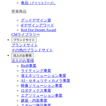
食品
（アイリスフーズ）
受賞商品
グッドデザイン賞
iFデザインアワード
Red Dot Design Award
CMライブラリー
ブランドサイト
ブランドサイト
その他のブランドサイト
法人のお客様
法人のお客様
BtoB事業
ライティング事業
省エネソリューション事業
AI・セキュリティカメラ事業
映像ソリューション事業
ロボティクス事業
エアソリューション事業
建築・内装事業
スポーツ施設事業