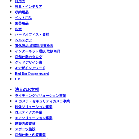
日用品
寝具・インテリア
収納用品
ペット用品
園芸用品
お米
ハードオフィス・資材
ヘルスケア
電化製品 取扱説明書検索
インターネット通販 取扱商品
店舗什器カタログ
グッドデザイン賞
iFデザインアワード
Red Dot Design Award
CM
法人のお客様
ライティングソリューション事業
AIカメラ・セキュリティカメラ事業
映像ソリューション事業
ロボティクス事業
エアソリューション事業
建築内装資材
スポーツ施設
店舗什器・内装事業