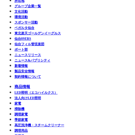
所在地
グループ企業一覧
文化活動
環境活動
スポンサー活動
ベガルタ仙台
東北楽天ゴールデンイーグルス
仙台89ERS
仙台フィル管弦楽団
ボート部
ニュースリリース
ニュース&パブリシティ
新着情報
製品安全情報
契約情報について
商品情報
LED照明（エコハイルクス）
法人向けLED照明
家電
掃除機
調理家電
季節家電
高圧洗浄機・スチームクリーナー
調理用品