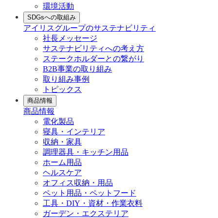
環境活動
SDGsへの取組み
アイリスグループのサステナビリティ
社長メッセージ
サステナビリティへの考え方
ステークホルダーとの繋がり
B2B事業の取り組み
取り組み事例
トピックス
商品情報
商品情報
電化製品
寝具・インテリア
収納・家具
調理器具・キッチン用品
ホーム用品
ヘルスケア
オフィス収納・用品
ペット用品・ペットフード
工具・DIY・資材・作業衣料
ガーデン・エクステリア