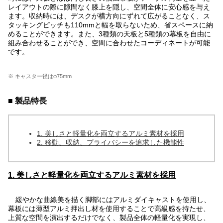
レイアウトの際に隙間なく膝上を隠し、空間全体に安心感を与え
ます。収納時には、デスクが横方向にずれて広がることなく、ス
タッキングピッチも110mmと幅を取らないため、省スペースに納
めることができます。また、3種類の天板と5種類の幕板を自由に
組み合わせることができ、空間に合わせたコーディネートが可能
です。
※ キャスター径はφ75mm
■ 製品特長
1. 美しさと軽量化を両立するアルミ素材を採用
2. 移動、収納、プライバシーを追求した機能性
1. 美しさと軽量化を両立するアルミ素材を採用
緩やかな曲線美を描く脚部にはアルミダイキャストを使用し、
幕板には薄型アルミ押出し材を使用することで高級感を持たせ、
上質な空間を演出するだけでなく、製品全体の軽量化を実現し、