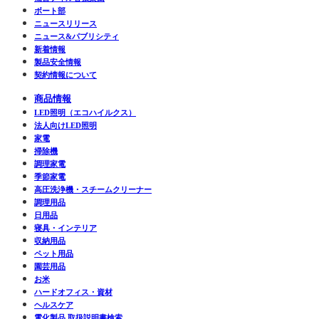
ボート部
ニュースリリース
ニュース&パブリシティ
新着情報
製品安全情報
契約情報について
商品情報
LED照明（エコハイルクス）
法人向けLED照明
家電
掃除機
調理家電
季節家電
高圧洗浄機・スチームクリーナー
調理用品
日用品
寝具・インテリア
収納用品
ペット用品
園芸用品
お米
ハードオフィス・資材
ヘルスケア
電化製品 取扱説明書検索