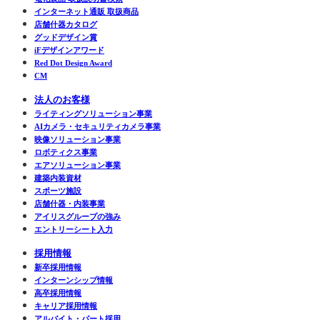
インターネット通販 取扱商品
店舗什器カタログ
グッドデザイン賞
iFデザインアワード
Red Dot Design Award
CM
法人のお客様
ライティングソリューション事業
AIカメラ・セキュリティカメラ事業
映像ソリューション事業
ロボティクス事業
エアソリューション事業
建築内装資材
スポーツ施設
店舗什器・内装事業
アイリスグループの強み
エントリーシート入力
採用情報
新卒採用情報
インターンシップ情報
高卒採用情報
キャリア採用情報
アルバイト・パート採用