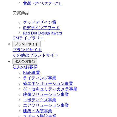
食品
（アイリスフーズ）
受賞商品
グッドデザイン賞
iFデザインアワード
Red Dot Design Award
CMライブラリー
ブランドサイト
ブランドサイト
その他のブランドサイト
法人のお客様
法人のお客様
BtoB事業
ライティング事業
省エネソリューション事業
AI・セキュリティカメラ事業
映像ソリューション事業
ロボティクス事業
エアソリューション事業
建築・内装事業
スポーツ施設事業