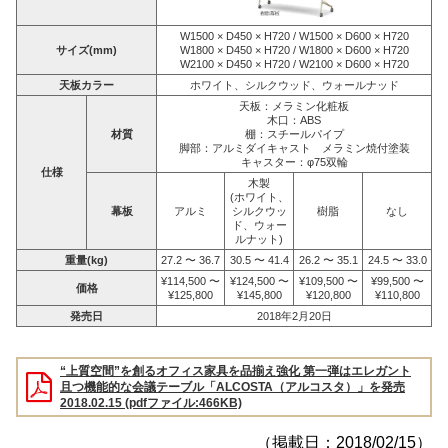
W1500 × D450 × H720 / W1500 × D600 × H720
サイズ(mm)
W1800 × D450 × H720 / W1800 × D600 × H720
W2100 × D450 × H720 / W2100 × D600 × H720
天板カラー
ホワイト、シルクウッド、ウォールナッド
天板：メラミン化粧板
木口：ABS
材質
棚：スチールパイプ
脚部：アルミダイキャスト メラミン焼付塗装
キャスター：φ75双輪
仕様
木製
(ホワイト、
幕板
アルミ
シルクウッ
樹脂
なし
ド、ウォー
ルナット)
重量(kg)
27.2 〜 36.7
30.5 〜 41.4
26.2 〜 35.1
24.5 〜 33.0
¥114,500 〜
¥124,500 〜
¥109,500 〜
¥99,500 〜
価格
¥125,800
¥145,800
¥120,800
¥110,800
発売日
2018年2月20日
“上質空間”を創るオフィス家具を品揃え強化 第一弾はエレガント
且つ機能的な会議テーブル「ALCOSTA（アルコスタ）」を発売
2018.02.15 (pdfファイル:466KB)
（掲載日：2018/02/15）