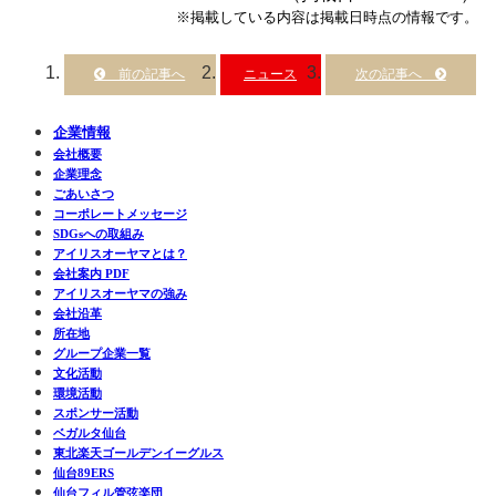
※掲載している内容は掲載日時点の情報です。
ニュース
企業情報
会社概要
企業理念
ごあいさつ
コーポレートメッセージ
SDGsへの取組み
アイリスオーヤマとは？
会社案内 PDF
アイリスオーヤマの強み
会社沿革
所在地
グループ企業一覧
文化活動
環境活動
スポンサー活動
ベガルタ仙台
東北楽天ゴールデンイーグルス
仙台89ERS
仙台フィル管弦楽団