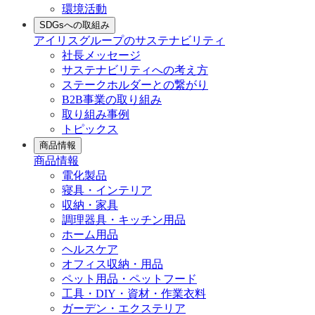
環境活動
SDGsへの取組み
アイリスグループのサステナビリティ
社長メッセージ
サステナビリティへの考え方
ステークホルダーとの繋がり
B2B事業の取り組み
取り組み事例
トピックス
商品情報
商品情報
電化製品
寝具・インテリア
収納・家具
調理器具・キッチン用品
ホーム用品
ヘルスケア
オフィス収納・用品
ペット用品・ペットフード
工具・DIY・資材・作業衣料
ガーデン・エクステリア