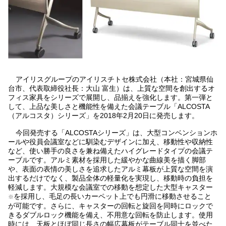
アイリスグループのアイリスチトセ株式会社（本社：宮城県仙
台市、代表取締役社長：大山 富生）は、上質な空間を創出するオ
フィス家具をシリーズで展開し、品揃えを強化します。第一弾と
して、上品な美しさと機能性を備えた会議テーブル「ALCOSTA
（アルコスタ）シリーズ」を2018年2月20日に発売します。
今回発売する「ALCOSTAシリーズ」は、大型コンベンションホ
ールや役員会議室などに馴染むデザインに加え、移動性や収納性
など、使い勝手の良さを兼ね備えたハイグレードタイプの会議テ
ーブルです。アルミ素材を採用した緩やかな曲線美を描く脚部
や、表面の表情の美しさを追求したアルミ幕板が上質な空間を演
出するだけでなく、製品全体の軽量化を実現し、移動時の負担を
軽減します。大規模な会議室での移動を想定した大型キャスター
を採用し、毛足の長いカーペット上でも円滑に移動させること
※
が可能です。さらに、キャスターの回転と旋回を同時にロックで
きるダブルロック機能を備え、不用意な回転を防止します。使用
時には、天板とほぼ同じ長さの幅広幕板がテーブル同士を並べた