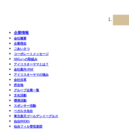
企業情報
会社概要
企業理念
ごあいさつ
コーポレートメッセージ
SDGsへの取組み
アイリスオーヤマとは？
会社案内 PDF
アイリスオーヤマの強み
会社沿革
所在地
グループ企業一覧
文化活動
環境活動
スポンサー活動
ベガルタ仙台
東北楽天ゴールデンイーグルス
仙台89ERS
仙台フィル管弦楽団