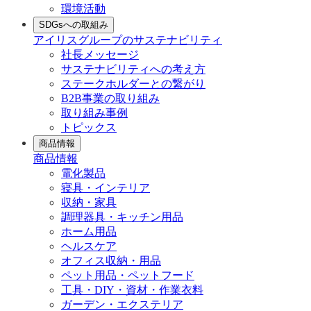
環境活動
SDGsへの取組み
アイリスグループのサステナビリティ
社長メッセージ
サステナビリティへの考え方
ステークホルダーとの繋がり
B2B事業の取り組み
取り組み事例
トピックス
商品情報
商品情報
電化製品
寝具・インテリア
収納・家具
調理器具・キッチン用品
ホーム用品
ヘルスケア
オフィス収納・用品
ペット用品・ペットフード
工具・DIY・資材・作業衣料
ガーデン・エクステリア