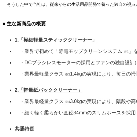
そうした中で当社は、従来からの生活用品開発で養った独自の視点
■ 主な新商品の概要
1.「極細軽量スティッククリーナー」
・業界で初めて「静電モップクリーンシステム
」
※1
・DCブラシレスモーターの採用とファンの独自設計
・業界最軽量クラス
1.4kgの実現により、毎日の
※3
2.「軽量紙パッククリーナー」
・業界最軽量クラス
3.0kgの実現により、階段
※4
・細く軽く柔らかい直径34mmのスリムホースを採
共通特長