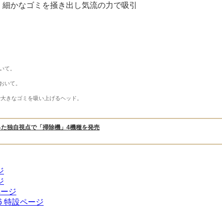
、細かなゴミを掻き出し気流の力で吸引
おいて。
において。
で大きなゴミを吸い上げるヘッド。
った独自視点で「掃除機」4機種を発売
ジ
ジ
ページ
6 特設ページ