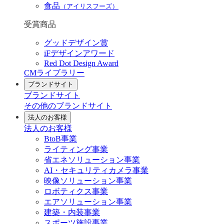
食品
（アイリスフーズ）
受賞商品
グッドデザイン賞
iFデザインアワード
Red Dot Design Award
CMライブラリー
ブランドサイト
ブランドサイト
その他のブランドサイト
法人のお客様
法人のお客様
BtoB事業
ライティング事業
省エネソリューション事業
AI・セキュリティカメラ事業
映像ソリューション事業
ロボティクス事業
エアソリューション事業
建築・内装事業
スポーツ施設事業