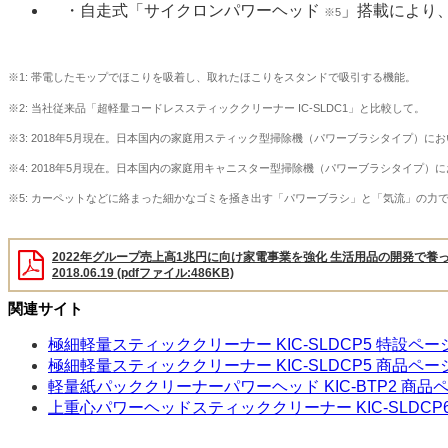
・自走式「サイクロンパワーヘッド
」搭載により
※5
※1: 帯電したモップでほこりを吸着し、取れたほこりをスタンドで吸引する機能。
※2: 当社従来品「超軽量コードレススティッククリーナー IC-SLDC1」と比較して。
※3: 2018年5月現在。日本国内の家庭用スティック型掃除機（パワーブラシタイプ）に
※4: 2018年5月現在。日本国内の家庭用キャニスター型掃除機（パワーブラシタイプ）
※5: カーペットなどに絡まった細かなゴミを掻き出す「パワーブラシ」と「気流」の力
2022年グループ売上高1兆円に向け家電事業を強化 生活用品の開発で養
2018.06.19 (pdfファイル:486KB)
関連サイト
極細軽量スティッククリーナー KIC-SLDCP5 特設ペー
極細軽量スティッククリーナー KIC-SLDCP5 商品ペー
軽量紙パッククリーナーパワーヘッド KIC-BTP2 商品
上重心パワーヘッドスティッククリーナー KIC-SLDCP