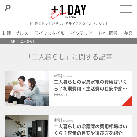
【生活のヒントが見つかるライフスタイルマガジン】
料理・グルメ
ライフスタイル
インテリア
DIY・園芸
美容・
＋1 Day
TOP
二人暮らし
「二人暮らし」に関する記事
家電 |
Electronics
二人暮らしの家具家電の費用はいく
ら？初期費用・生活費の目安や節約
のコツを紹介
2026.02.12
家電 |
Electronics
二人暮らしの冷蔵庫の費用相場はい
くら？容量の目安や選び方を紹介