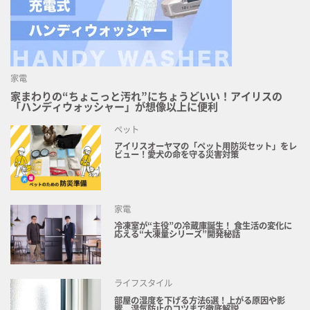
家電
家まわりの“ちょこっと汚れ”にちょうどいい！アイリスの
「ハンディウォッシャー」が想像以上に便利
ペット
アイリスオーヤマの「ペット用防災セット」をレ
ビュー！愛犬の命を守る災害対策
家電
冷凍室が“主役”の冷蔵庫誕生！ 食生活の変化に
応える“大凍量シリーズ”開発秘話
ライフスタイル
部屋の湿度を下げる方法6選！上がる原因や影
響、湿気防止のコツまで徹底解説