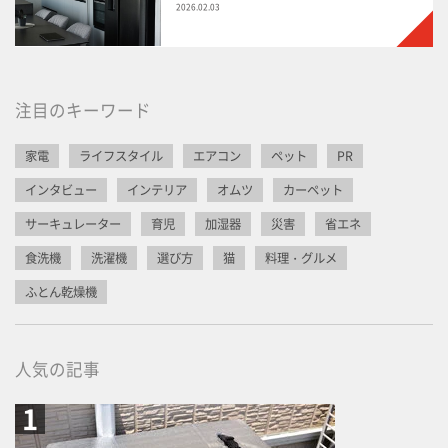
2026.02.03
注目のキーワード
家電
ライフスタイル
エアコン
ペット
PR
インタビュー
インテリア
オムツ
カーペット
サーキュレーター
育児
加湿器
災害
省エネ
食洗機
洗濯機
選び方
猫
料理・グルメ
ふとん乾燥機
人気の記事