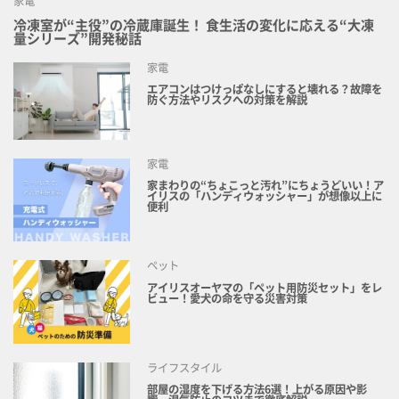
家電
冷凍室が“主役”の冷蔵庫誕生！ 食生活の変化に応える“大凍
量シリーズ”開発秘話
家電
エアコンはつけっぱなしにすると壊れる？故障を
防ぐ方法やリスクへの対策を解説
家電
家まわりの“ちょこっと汚れ”にちょうどいい！ア
イリスの「ハンディウォッシャー」が想像以上に
便利
ペット
アイリスオーヤマの「ペット用防災セット」をレ
ビュー！愛犬の命を守る災害対策
ライフスタイル
部屋の湿度を下げる方法6選！上がる原因や影