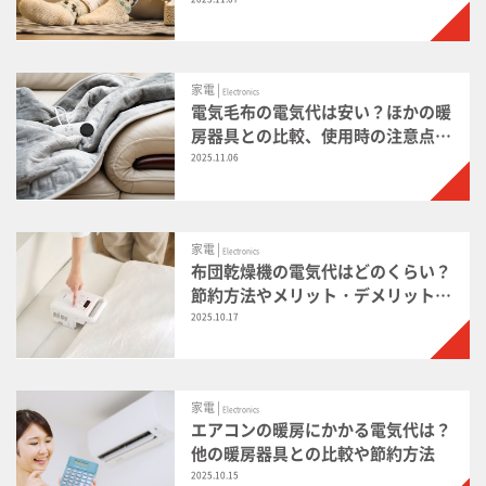
の節約方法
家電 |
Electronics
電気毛布の電気代は安い？ほかの暖
房器具との比較、使用時の注意点や
節約方法
2025.11.06
家電 |
Electronics
布団乾燥機の電気代はどのくらい？
節約方法やメリット・デメリットも
紹介
2025.10.17
家電 |
Electronics
エアコンの暖房にかかる電気代は？
他の暖房器具との比較や節約方法
2025.10.15