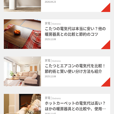
解説
2026.04.23
家電 |
Electronics
こたつの電気代は本当に安い？他の
暖房器具との比較と節約のコツ
2025.12.08
家電 |
Electronics
こたつとエアコンの電気代を比較！
節約術と賢い使い分け方法も紹介
2025.12.08
家電 |
Electronics
ホットカーペットの電気代は高い？
ほかの暖房器具との比較や、使用時
2025.11.07