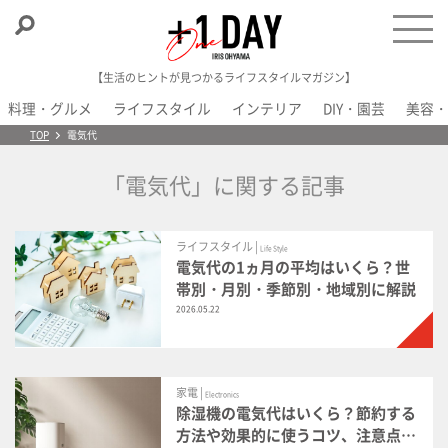
【生活のヒントが見つかるライフスタイルマガジン】
料理・グルメ
ライフスタイル
インテリア
DIY・園芸
美容・
＋1 Day
TOP
電気代
「電気代」に関する記事
ライフスタイル |
Life Style
電気代の1ヵ月の平均はいくら？世
帯別・月別・季節別・地域別に解説
2026.05.22
家電 |
Electronics
除湿機の電気代はいくら？節約する
方法や効果的に使うコツ、注意点を