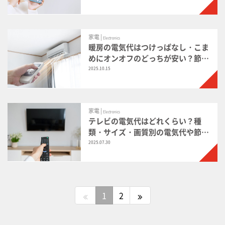
家電 |
Electronics
暖房の電気代はつけっぱなし・こま
めにオンオフのどっちが安い？節電
になる使い方
2025.10.15
家電 |
Electronics
テレビの電気代はどれくらい？種
類・サイズ・画質別の電気代や節約
方法を解説
2025.07.30
1
2