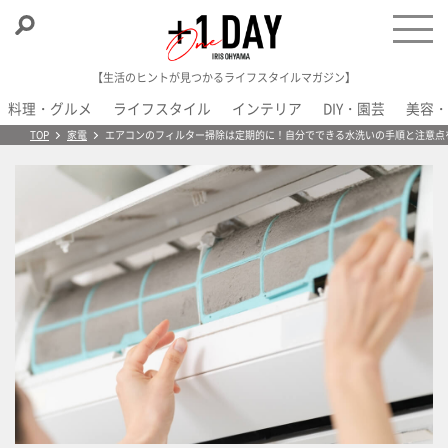
【生活のヒントが見つかるライフスタイルマガジン】
料理・グルメ
ライフスタイル
インテリア
DIY・園芸
美容・
＋1 Day
TOP
家電
エアコンのフィルター掃除は定期的に！自分でできる水洗いの手順と注意点