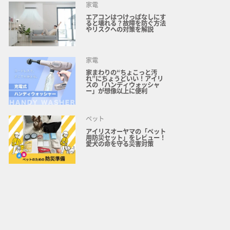
家電
エアコンはつけっぱなしにす
ると壊れる？故障を防ぐ方法
やリスクへの対策を解説
家電
家まわりの“ちょこっと汚
れ”にちょうどいい！アイリ
スの「ハンディウォッシャ
ー」が想像以上に便利
ペット
アイリスオーヤマの「ペット
用防災セット」をレビュー！
愛犬の命を守る災害対策