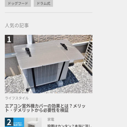
ドッグフード
ドラム式
人気の記事
ライフスタイル
エアコン室外機カバーの効果とは？メリッ
ト・デメリットから必要性を検証
家電
設置はカンタン？本当に涼し