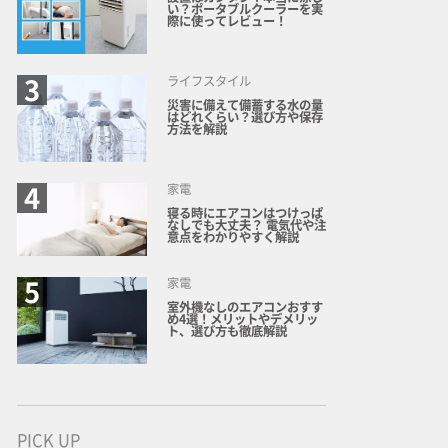
い？ポータブルクーラーを実
際に使ってレビュー！
ライフスタイル
災害に備えて備蓄する水の量
はどれくらい？選び方や保存
方法を解説
家電
寝る時にエアコンはつけっぱ
なしでも大丈夫？ 電気代や注
意点をわかりやすく解説
家電
室外機なしのエアコンおすす
め4選！メリットやデメリッ
ト、選び方も徹底解説
PICK UP