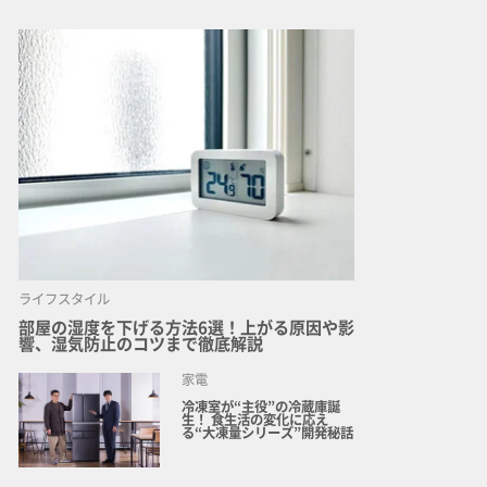
ライフスタイル
部屋の湿度を下げる方法6選！上がる原因や影
響、湿気防止のコツまで徹底解説
家電
冷凍室が“主役”の冷蔵庫誕
生！ 食生活の変化に応え
る“大凍量シリーズ”開発秘話