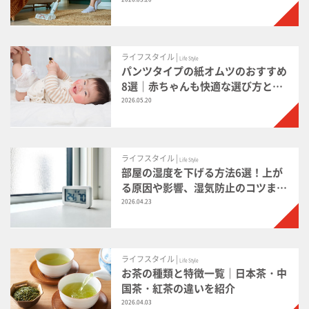
説
ライフスタイル |
Life Style
パンツタイプの紙オムツのおすすめ
8選｜赤ちゃんも快適な選び方とは
かせるコツ
2026.05.20
ライフスタイル |
Life Style
部屋の湿度を下げる方法6選！上が
る原因や影響、湿気防止のコツまで
徹底解説
2026.04.23
ライフスタイル |
Life Style
お茶の種類と特徴一覧｜日本茶・中
国茶・紅茶の違いを紹介
2026.04.03