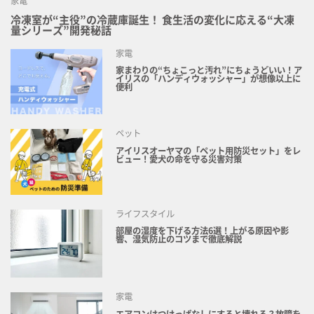
家電
冷凍室が“主役”の冷蔵庫誕生！ 食生活の変化に応える“大凍
量シリーズ”開発秘話
家電
家まわりの“ちょこっと汚れ”にちょうどいい！ア
イリスの「ハンディウォッシャー」が想像以上に
便利
ペット
アイリスオーヤマの「ペット用防災セット」をレ
ビュー！愛犬の命を守る災害対策
ライフスタイル
部屋の湿度を下げる方法6選！上がる原因や影
響、湿気防止のコツまで徹底解説
家電
エアコンはつけっぱなしにすると壊れる？故障を