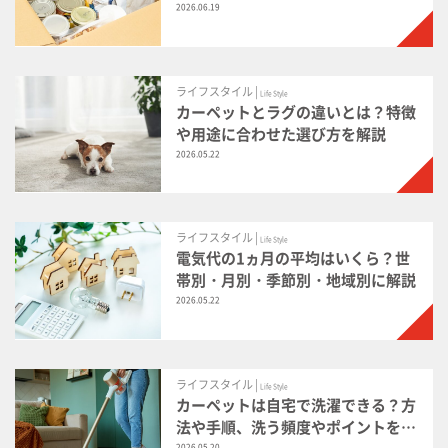
目安も解説
2026.06.19
ライフスタイル |
Life Style
カーペットとラグの違いとは？特徴
や用途に合わせた選び方を解説
2026.05.22
ライフスタイル |
Life Style
電気代の1ヵ月の平均はいくら？世
帯別・月別・季節別・地域別に解説
2026.05.22
ライフスタイル |
Life Style
カーペットは自宅で洗濯できる？方
法や手順、洗う頻度やポイントを解
2026.05.20