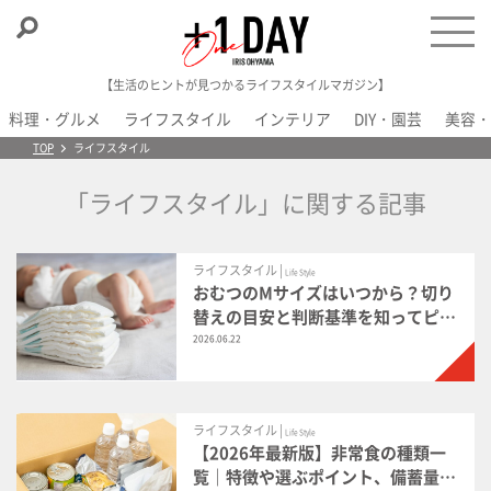
【生活のヒントが見つかるライフスタイルマガジン】
料理・グルメ
ライフスタイル
インテリア
DIY・園芸
美容・
＋1 Day
TOP
ライフスタイル
「ライフスタイル」に関する記事
ライフスタイル |
Life Style
おむつのMサイズはいつから？切り
替えの目安と判断基準を知ってピッ
タリ快適に
2026.06.22
ライフスタイル |
Life Style
【2026年最新版】非常食の種類一
覧｜特徴や選ぶポイント、備蓄量の