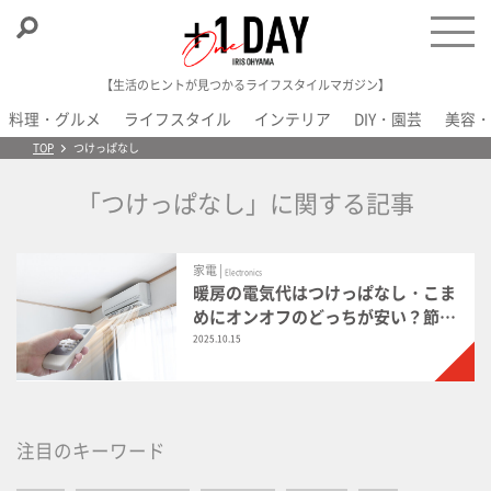
【生活のヒントが見つかるライフスタイルマガジン】
料理・グルメ
ライフスタイル
インテリア
DIY・園芸
美容・
＋1 Day
TOP
つけっぱなし
「つけっぱなし」に関する記事
家電 |
Electronics
暖房の電気代はつけっぱなし・こま
めにオンオフのどっちが安い？節電
になる使い方
2025.10.15
注目のキーワード