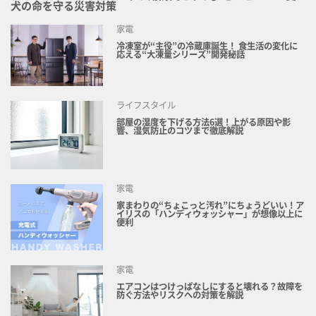
犬の命を守る災害対策
家電
冷凍室が“主役”の冷蔵庫誕生！ 食生活の変化に
応える“大凍量シリーズ”開発秘話
ライフスタイル
部屋の湿度を下げる方法6選！上がる原因や影
響、湿気防止のコツまで徹底解説
家電
家まわりの“ちょこっと汚れ”にちょうどいい！ア
イリスの「ハンディウォッシャー」が想像以上に
便利
家電
エアコンはつけっぱなしにすると壊れる？故障を
防ぐ方法やリスクへの対策を解説