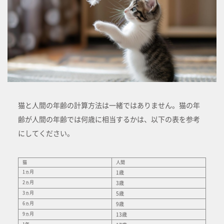
猫と人間の年齢の計算方法は一緒ではありません。猫の年
齢が人間の年齢では何歳に相当するかは、以下の表を参考
にしてください。
猫
人間
1ヵ月
1歳
2ヵ月
3歳
3ヵ月
5歳
6ヵ月
9歳
9ヵ月
13歳