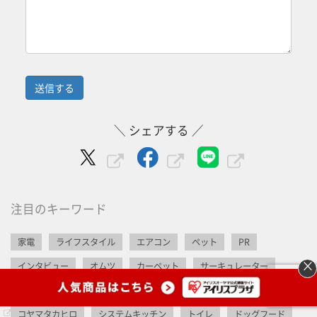
＼ シェアする ／
注目のキーワード
家電
ライフスタイル
エアコン
ペット
PR
×
インタビュー
オムツ
カーペット
サーキュレーター
育児
省エネ
食洗機
選び方
猫
オーブンレンジ
コヤマタカヒロ
システムキッチン
トイレ
ドッグフード