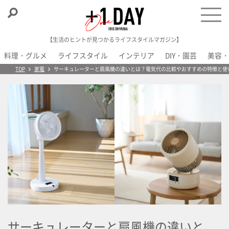
【生活のヒントが見つかるライフスタイルマガジン】
料理・グルメ
ライフスタイル
インテリア
DIY・園芸
美容・
＋1 Day
TOP
家電
サーキュレーターと扇風機の違いとは？電気代の比較やおすすめの特徴と使
サーキュレーターと扇風機の違いと