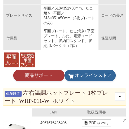
平面／518×351×50mm、たこ
焼き+平面／
プレートサイズ
コードの長さ
518×351×50mm（2枚プレート
のみ）
平面プレート、たこ焼き+平面
プレート、ふた、電源コード
付属品
保証期間
セット、収納用スタンド、収
納用バックル（2個）
商品サポート
オンラインストア
左右温調ホットプレート 1枚プレ
生産終了
ート WHP-011-W ホワイト
JAN
取扱説明書
ア
4967576423403
PDF
(4.2MB)