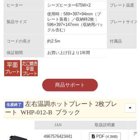
シーズヒーター675W×2
ヒーター
プレート温度
使用時：589×397×94mm（プ
レート装着）／収納時2枚：
製品サイズ
プレートサイズ
596×397×147mm（収納用バッ
クル含む）
約2.5m
コードの長さ
付属品
お買い上げ日より1年間
保証期間
商品サポート
左右温調ホットプレート 2枚プレ
生産終了
ート WHP-012-B ブラック
JAN
取扱説明書
ア
4967576423441
PDF
(4.3MB)