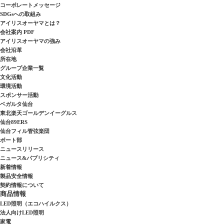
コーポレートメッセージ
SDGsへの取組み
アイリスオーヤマとは？
会社案内 PDF
アイリスオーヤマの強み
会社沿革
所在地
グループ企業一覧
文化活動
環境活動
スポンサー活動
ベガルタ仙台
東北楽天ゴールデンイーグルス
仙台89ERS
仙台フィル管弦楽団
ボート部
ニュースリリース
ニュース&パブリシティ
新着情報
製品安全情報
契約情報について
商品情報
LED照明（エコハイルクス）
法人向けLED照明
家電