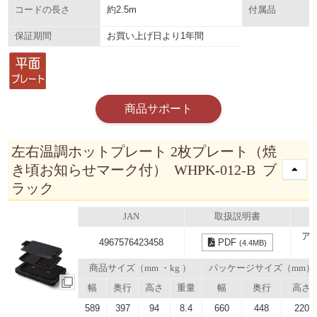
約2.5m
コードの長さ
付属品
お買い上げ日より1年間
保証期間
商品サポート
左右温調ホットプレート 2枚プレート（焼
き頃お知らせマーク付） WHPK-012-B ブ
ラック
JAN
取扱説明書
ア
4967576423458
PDF
(4.4MB)
商品サイズ（mm ・kg ）
パッケージサイズ（mm）
幅
奥行
高さ
重量
幅
奥行
高さ
589
397
94
8.4
660
448
220