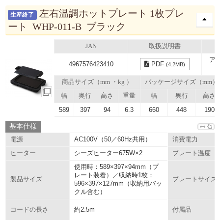
左右温調ホットプレート 1枚プレ
生産終了
ート WHP-011-B ブラック
JAN
取扱説明書
ア
4967576423410
PDF
(4.2MB)
商品サイズ（mm ・kg ）
パッケージサイズ（mm）
幅
奥行
高さ
重量
幅
奥行
高さ
589
397
94
6.3
660
448
190
基本仕様
AC100V（50／60Hz共用）
電源
消費電力
シーズヒーター675W×2
ヒーター
プレート温度
使用時：589×397×94mm（プ
レート装着）／収納時1枚：
製品サイズ
プレートサイズ
596×397×127mm（収納用バッ
クル含む）
約2.5m
コードの長さ
付属品