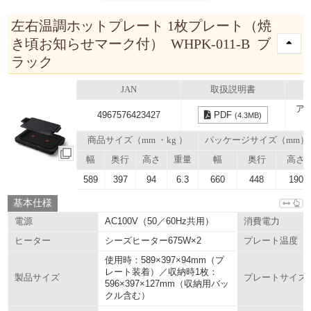
左右温調ホットプレート 1枚プレート（焼
き頃お知らせマーク付） WHPK-011-B ブ
ラック
JAN
取扱説明書
ア
4967576423427
PDF
(4.3MB)
商品サイズ（mm ・kg ）
パッケージサイズ（mm）
幅
奥行
高さ
重量
幅
奥行
高さ
589
397
94
6.3
660
448
190
基本仕様
AC100V（50／60Hz共用）
電源
消費電力
シーズヒーター675W×2
ヒーター
プレート温度
使用時：589×397×94mm（プ
レート装着）／収納時1枚：
製品サイズ
プレートサイズ
596×397×127mm（収納用バッ
クル含む）