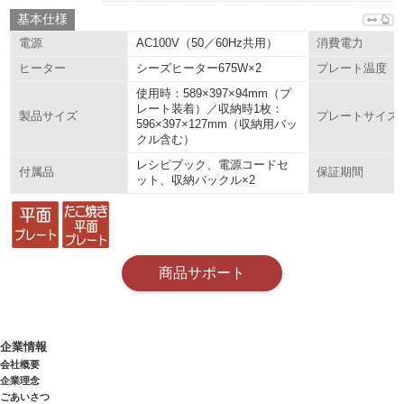
基本仕様
AC100V（50／60Hz共用）
電源
消費電力
シーズヒーター675W×2
ヒーター
プレート温度
使用時：589×397×94mm（プ
レート装着）／収納時1枚：
製品サイズ
プレートサイズ
596×397×127mm（収納用バッ
クル含む）
レシピブック、電源コードセ
付属品
保証期間
ット、収納バックル×2
商品サポート
企業情報
会社概要
企業理念
ごあいさつ