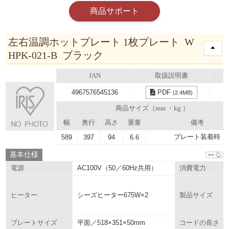
商品サポート
左右温調ホットプレート 1枚プレート W
HPK-021-B ブラック
JAN
取扱説明書
4967576545136
PDF
(2.4MB)
商品サイズ（mm ・kg ）
幅
奥行
高さ
重量
備考
プレート装着時
589
397
94
6.6
基本仕様
AC100V（50／60Hz共用）
電源
消費電力
シーズヒーター675W×2
ヒーター
製品サイズ
平面／518×351×50mm
プレートサイズ
コードの長さ