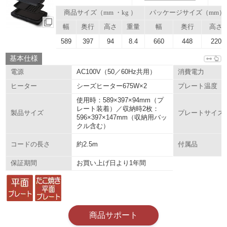
商品サイズ（mm ・kg ）
パッケージサイズ（mm）
幅
奥行
高さ
重量
幅
奥行
高さ
589
397
94
8.4
660
448
220
基本仕様
AC100V（50／60Hz共用）
電源
消費電力
シーズヒーター675W×2
ヒーター
プレート温度
使用時：589×397×94mm（プ
レート装着）／収納時2枚：
製品サイズ
プレートサイズ
596×397×147mm（収納用バッ
クル含む）
約2.5m
コードの長さ
付属品
お買い上げ日より1年間
保証期間
商品サポート