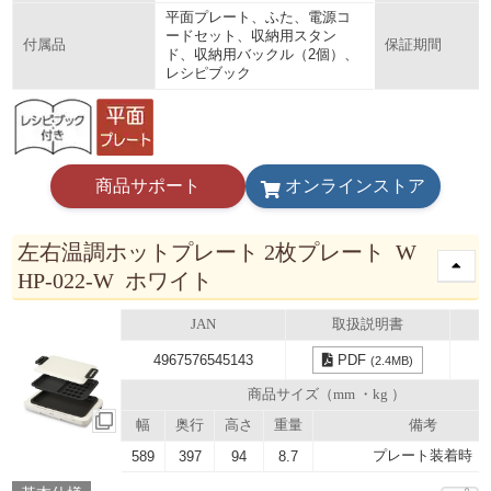
平面プレート、ふた、電源コ
ードセット、収納用スタン
付属品
保証期間
ド、収納用バックル（2個）、
レシピブック
商品サポート
オンラインストア
左右温調ホットプレート 2枚プレート W
HP-022-W ホワイト
JAN
取扱説明書
4967576545143
PDF
(2.4MB)
商品サイズ（mm ・kg ）
幅
奥行
高さ
重量
備考
プレート装着時
589
397
94
8.7