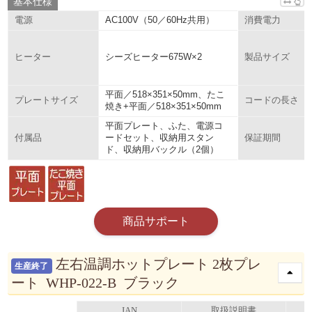
基本仕様
AC100V（50／60Hz共用）
電源
消費電力
シーズヒーター675W×2
ヒーター
製品サイズ
平面／518×351×50mm、たこ
プレートサイズ
コードの長さ
焼き+平面／518×351×50mm
平面プレート、ふた、電源コ
ードセット、収納用スタン
付属品
保証期間
ド、収納用バックル（2個）
商品サポート
左右温調ホットプレート 2枚プレ
生産終了
ート WHP-022-B ブラック
JAN
取扱説明書