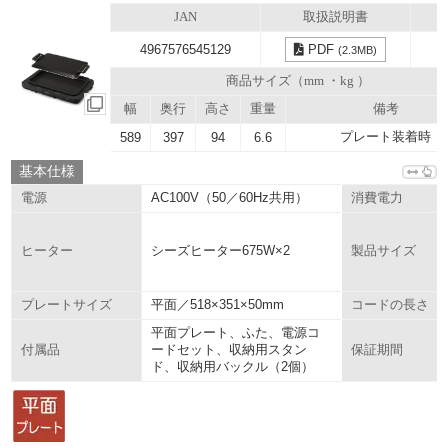
JAN
取扱説明書
4967576545129
PDF
(2.3MB)
商品サイズ（mm ・kg ）
幅
奥行
高さ
重量
備考
プレート装着時
589
397
94
6.6
基本仕様
AC100V（50／60Hz共用）
電源
消費電力
シーズヒーター675W×2
ヒーター
製品サイズ
平面／518×351×50mm
プレートサイズ
コードの長さ
平面プレート、ふた、電源コ
ードセット、収納用スタン
付属品
保証期間
ド、収納用バックル（2個）