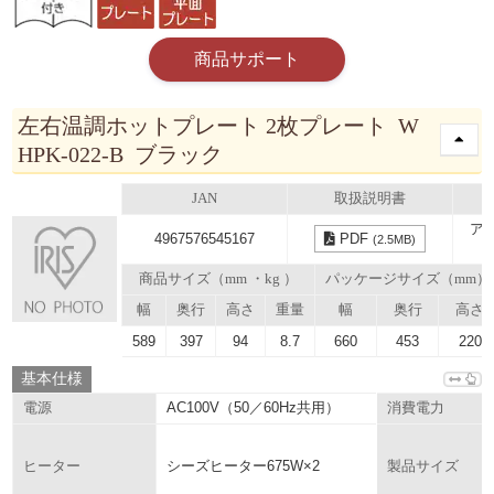
商品サポート
左右温調ホットプレート 2枚プレート W
HPK-022-B ブラック
JAN
取扱説明書
ア
4967576545167
PDF
(2.5MB)
商品サイズ（mm ・kg ）
パッケージサイズ（mm）
幅
奥行
高さ
重量
幅
奥行
高さ
589
397
94
8.7
660
453
220
基本仕様
AC100V（50／60Hz共用）
電源
消費電力
シーズヒーター675W×2
ヒーター
製品サイズ