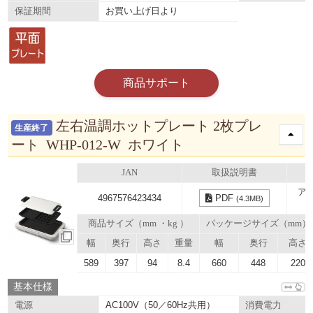
お買い上げ日より
保証期間
商品サポート
左右温調ホットプレート 2枚プレ
生産終了
ート WHP-012-W ホワイト
JAN
取扱説明書
ア
4967576423434
PDF
(4.3MB)
商品サイズ（mm ・kg ）
パッケージサイズ（mm）
幅
奥行
高さ
重量
幅
奥行
高さ
589
397
94
8.4
660
448
220
基本仕様
AC100V（50／60Hz共用）
電源
消費電力