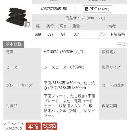
4967576545150
PDF
(2.4MB)
商品サイズ（mm ・kg ）
幅
奥行
高さ
重量
備考
プレート装着時
589
397
94
8.7
基本仕様
AC100V（50/60Hz共用）
電源
消費電力
シーズヒーター675W×2
ヒーター
製品サイズ
平面/518×351×50mm、たこ焼
プレートサイズ
コードの長さ
き+平面/518×351×50mm
平面プレート、たこ焼き+平面
プレート、ふた、電源コード
セット、収納用スタンド、収
付属品
保証期間
納用バックル（2個）、レシピ
ブック