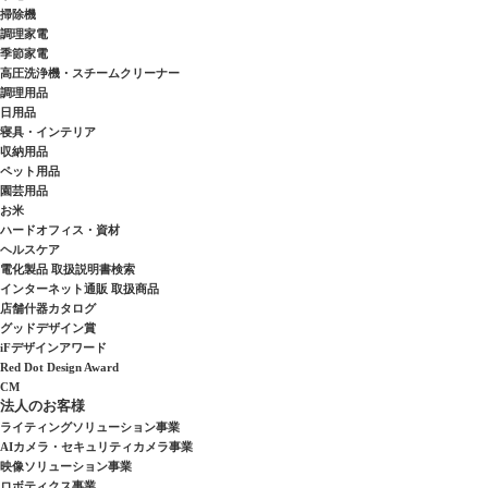
掃除機
調理家電
季節家電
高圧洗浄機・スチームクリーナー
調理用品
日用品
寝具・インテリア
収納用品
ペット用品
園芸用品
お米
ハードオフィス・資材
ヘルスケア
電化製品 取扱説明書検索
インターネット通販 取扱商品
店舗什器カタログ
グッドデザイン賞
iFデザインアワード
Red Dot Design Award
CM
法人のお客様
ライティングソリューション事業
AIカメラ・セキュリティカメラ事業
映像ソリューション事業
ロボティクス事業