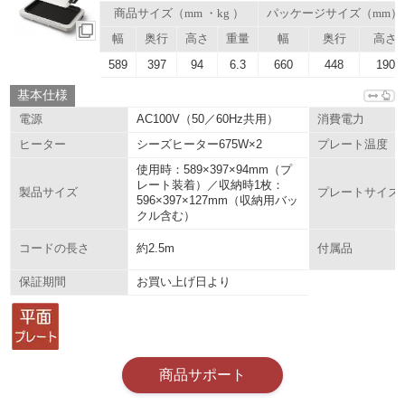
商品サイズ（mm ・kg ）
パッケージサイズ（mm）
幅
奥行
高さ
重量
幅
奥行
高さ
589
397
94
6.3
660
448
190
基本仕様
AC100V（50／60Hz共用）
電源
消費電力
シーズヒーター675W×2
ヒーター
プレート温度
使用時：589×397×94mm（プ
レート装着）／収納時1枚：
製品サイズ
プレートサイズ
596×397×127mm（収納用バッ
クル含む）
約2.5m
コードの長さ
付属品
お買い上げ日より
保証期間
商品サポート