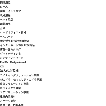
調理用品
日用品
寝具・インテリア
収納用品
ペット用品
園芸用品
お米
ハードオフィス・資材
ヘルスケア
電化製品 取扱説明書検索
インターネット通販 取扱商品
店舗什器カタログ
グッドデザイン賞
iFデザインアワード
Red Dot Design Award
CM
法人のお客様
ライティングソリューション事業
AIカメラ・セキュリティカメラ事業
映像ソリューション事業
ロボティクス事業
エアソリューション事業
建築内装資材
スポーツ施設
店舗什器・内装事業