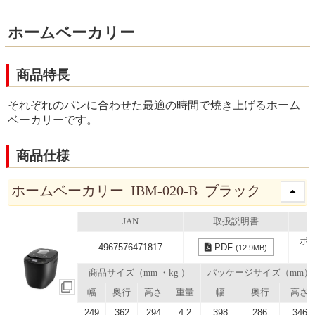
ホームベーカリー
商品特長
それぞれのパンに合わせた最適の時間で焼き上げるホーム
ベーカリーです。
商品仕様
ホームベーカリー IBM-020-B ブラック
JAN
取扱説明書
ポ
4967576471817
PDF
(12.9MB)
商品サイズ（mm ・kg ）
パッケージサイズ（mm）
幅
奥行
高さ
重量
幅
奥行
高さ
249
362
294
4.2
398
286
346