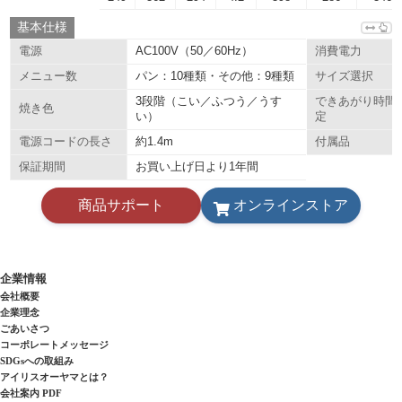
基本仕様
AC100V（50／60Hz）
電源
消費電力
パン：10種類・その他：9種類
メニュー数
サイズ選択
3段階（こい／ふつう／うす
できあがり時間
焼き色
い）
定
約1.4m
電源コードの長さ
付属品
お買い上げ日より1年間
保証期間
商品サポート
オンラインストア
企業情報
会社概要
企業理念
ごあいさつ
コーポレートメッセージ
SDGsへの取組み
アイリスオーヤマとは？
会社案内 PDF