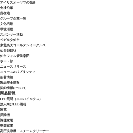
アイリスオーヤマの強み
会社沿革
所在地
グループ企業一覧
文化活動
環境活動
スポンサー活動
ベガルタ仙台
東北楽天ゴールデンイーグルス
仙台89ERS
仙台フィル管弦楽団
ボート部
ニュースリリース
ニュース&パブリシティ
新着情報
製品安全情報
契約情報について
商品情報
LED照明（エコハイルクス）
法人向けLED照明
家電
掃除機
調理家電
季節家電
高圧洗浄機・スチームクリーナー