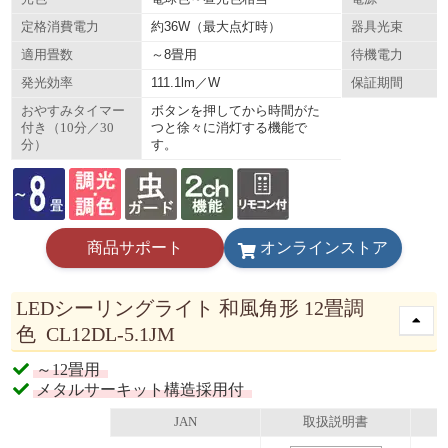
約36W（最大点灯時）
定格消費電力
器具光束
～8畳用
適用畳数
待機電力
111.1lm／W
発光効率
保証期間
ボタンを押してから時間がた
おやすみタイマー
つと徐々に消灯する機能で
付き（10分／30
す。
分）
商品サポート
オンラインストア
LEDシーリングライト 和風角形 12畳調
色 CL12DL-5.1JM
～12畳用
メタルサーキット構造採用付
JAN
取扱説明書