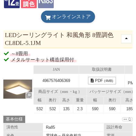
オンラインストア
LEDシーリングライト 和風角形 8畳調色
CL8DL-5.1JM
～8畳用
メタルサーキット構造採用付
JAN
取扱説明書
4967576406369
PDF
(4MB)
PM
商品サイズ（mm ・kg ）
パッケージサイズ（mm）
幅
奥行
高さ
重量
幅
奥行
高さ
532
532
135
2.3
590
590
185
基本仕様
演色性
Ra85
設計寿命
電球色～昼光色相当
光色
電源