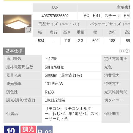
JAN
主要素材
PC、PBT、スチール、PMM
4967576836302
商品サイズ（mm ・kg ）
パッケージサイズ（mm
幅
奥行
高さ
重量
幅
奥行
高さ
□534
-
118
2.3
592
188
592
基本仕様
～12畳
適用畳数
定格電源電圧
定格電源周波数
50Hz/60Hz
光色
5000lm（最大点灯時）
器具光束
消費電力
発光効率
131.5lm/W
待機電力
演色性
Ra83
光束維持時間
10/11/2段階
調光/調色/常夜灯
切タイマー
リモコン、リモコンホルダ
ー、ねじ×2、単4電池×1、スペ
付属品
保証期間
ーサー丸・角