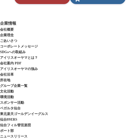
企業情報
会社概要
企業理念
ごあいさつ
コーポレートメッセージ
SDGsへの取組み
アイリスオーヤマとは？
会社案内 PDF
アイリスオーヤマの強み
会社沿革
所在地
グループ企業一覧
文化活動
環境活動
スポンサー活動
ベガルタ仙台
東北楽天ゴールデンイーグルス
仙台89ERS
仙台フィル管弦楽団
ボート部
ニュースリリース