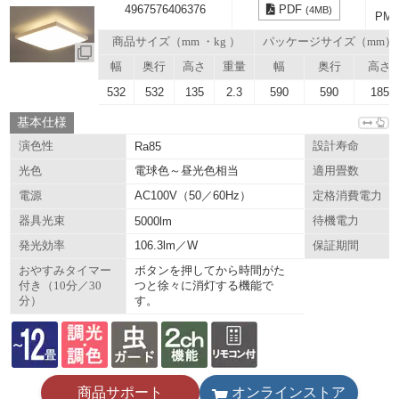
4967576406376
PDF
(4MB)
PM
商品サイズ（mm ・kg ）
パッケージサイズ（mm）
幅
奥行
高さ
重量
幅
奥行
高さ
532
532
135
2.3
590
590
185
基本仕様
演色性
Ra85
設計寿命
電球色～昼光色相当
光色
適用畳数
AC100V（50／60Hz）
電源
定格消費電力
器具光束
5000lm
待機電力
106.3lm／W
発光効率
保証期間
ボタンを押してから時間がた
おやすみタイマー
つと徐々に消灯する機能で
付き（10分／30
す。
分）
商品サポート
オンラインストア