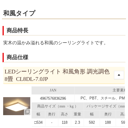
和風タイプ
商品特長
実木の温かみ溢れる和風のシーリングライトです。
商品仕様
LEDシーリングライト 和風角形 調光調色
8畳 CL8DL-7.0JP
JAN
主要素材
PC、PBT、スチール、PMM
4967576836296
商品サイズ（mm ・kg ）
パッケージサイズ（mm
幅
奥行
高さ
重量
幅
奥行
高さ
□534
-
118
2.3
592
188
592