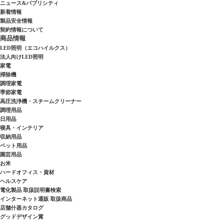
ニュース&パブリシティ
新着情報
製品安全情報
契約情報について
商品情報
LED照明（エコハイルクス）
法人向けLED照明
家電
掃除機
調理家電
季節家電
高圧洗浄機・スチームクリーナー
調理用品
日用品
寝具・インテリア
収納用品
ペット用品
園芸用品
お米
ハードオフィス・資材
ヘルスケア
電化製品 取扱説明書検索
インターネット通販 取扱商品
店舗什器カタログ
グッドデザイン賞