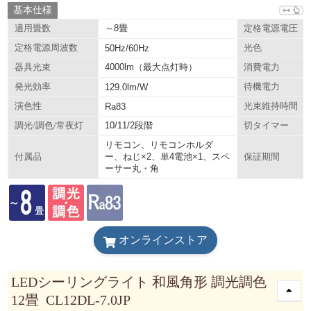
基本仕様
～8畳
適用畳数
定格電源電圧
定格電源周波数
50Hz/60Hz
光色
4000lm（最大点灯時）
器具光束
消費電力
発光効率
129.0lm/W
待機電力
演色性
Ra83
光束維持時間
10/11/2段階
調光/調色/常夜灯
切タイマー
リモコン、リモコンホルダ
ー、ねじ×2、単4電池×1、スペ
付属品
保証期間
ーサー丸・角
オンラインストア
LEDシーリングライト 和風角形 調光調色
12畳 CL12DL-7.0JP