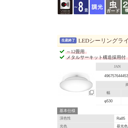
LEDシーリングライト 
生産終了
～12畳用
メタルサーキット構造採用付
JAN
49675764445
幅
φ530
基本仕様
演色性
Ra85
昼光色
光色