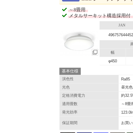
～8畳用
メタルサーキット構造採用付
JAN
49675764445
幅
φ450
基本仕様
演色性
Ra85
昼光色
光色
約32
定格消費電力
～8畳
適用畳数
発光効率
123.0
お買い
保証期間