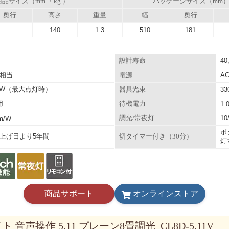
商品サイズ（mm ・kg ）
パッケージサイズ（mm
奥行
高さ
重量
幅
奥行
140
1.3
510
181
40
設計寿命
相当
AC
電源
.5W（最大点灯時）
器具光束
33
用
待機電力
1.
10
lm/W
調光/常夜灯
ボ
上げ日より5年間
切タイマー付き（30分）
灯
商品サポート
オンラインストア
 音声操作 5.11 プレーン8畳調光 CL8D-5.11V