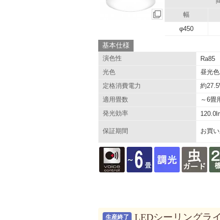
幅
φ450
基本仕様
演色性
Ra85
昼光色
光色
約27
定格消費電力
～6畳
適用畳数
発光効率
120.0
お買い
保証期間
LEDシーリングライト
生産終了