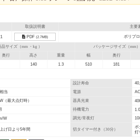
取扱説明書
主要
ポリプロ
21
PDF
(2.7MB)
商品サイズ（mm ・kg ）
パッケージサイズ（mm
奥行
高さ
重量
幅
奥行
140
1.3
510
181
40
設計寿命
相当
AC
電源
.5W（最大点灯時）
器具光束
40
用
待機電力
1.
1
lm/W
調光/常夜灯
ボ
上げ日より5年間
切タイマー付き（30分）
灯