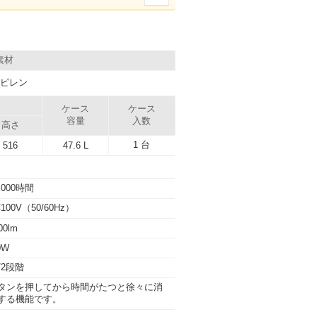
素材
ピレン
）
ケース
ケース
容量
入数
高さ
1 台
516
47.6 L
,000時間
100V（50/60Hz）
00lm
0W
0/2段階
タンを押してから時間がたつと徐々に消
する機能です。