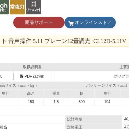
商品サポート
オンラインストア
音声操作 5.11 プレーン12畳調光 CL12D-5.11V
取扱説明書
主要
ポリプロ
38
PDF
(2.7MB)
商品サイズ（mm ・kg ）
パッケージサイズ（mm
奥行
高さ
重量
幅
奥行
153
1.5
590
194
40
設計寿命
相当
AC
定格電圧