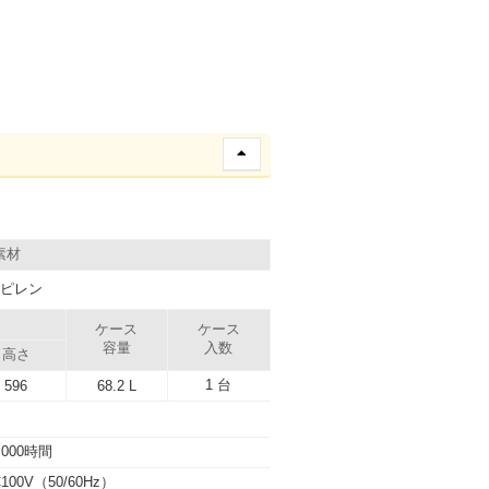
素材
ピレン
）
ケース
ケース
容量
入数
高さ
1 台
596
68.2 L
,000時間
100V（50/60Hz）