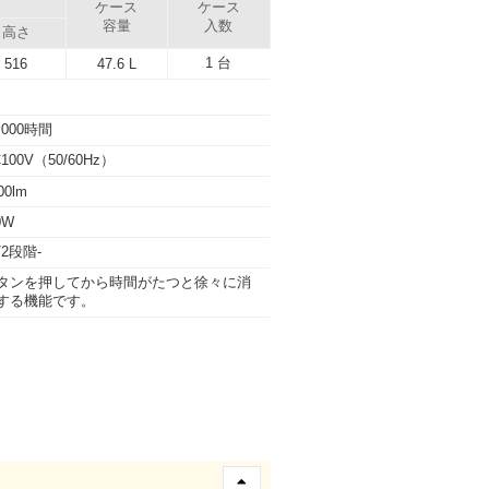
）
ケース
ケース
容量
入数
高さ
1 台
516
47.6 L
,000時間
100V（50/60Hz）
00lm
0W
/2段階-
タンを押してから時間がたつと徐々に消
する機能です。