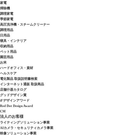
家電
掃除機
調理家電
季節家電
高圧洗浄機・スチームクリーナー
調理用品
日用品
寝具・インテリア
収納用品
ペット用品
園芸用品
お米
ハードオフィス・資材
ヘルスケア
電化製品 取扱説明書検索
インターネット通販 取扱商品
店舗什器カタログ
グッドデザイン賞
iFデザインアワード
Red Dot Design Award
CM
法人のお客様
ライティングソリューション事業
AIカメラ・セキュリティカメラ事業
映像ソリューション事業