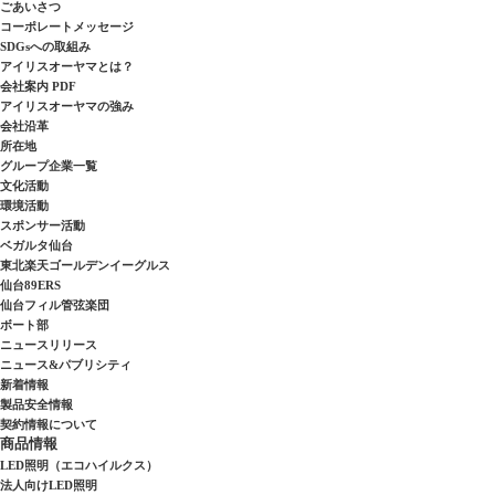
ごあいさつ
コーポレートメッセージ
SDGsへの取組み
アイリスオーヤマとは？
会社案内 PDF
アイリスオーヤマの強み
会社沿革
所在地
グループ企業一覧
文化活動
環境活動
スポンサー活動
ベガルタ仙台
東北楽天ゴールデンイーグルス
仙台89ERS
仙台フィル管弦楽団
ボート部
ニュースリリース
ニュース&パブリシティ
新着情報
製品安全情報
契約情報について
商品情報
LED照明（エコハイルクス）
法人向けLED照明