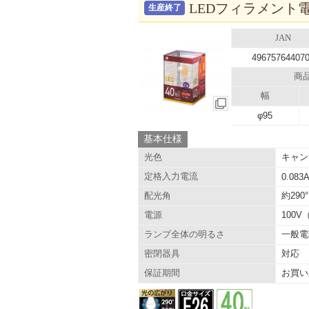
LEDフィラメント電
生産終了
JAN
49675764407
商
幅
φ95
基本仕様
キャン
光色
定格入力電流
0.083
約290°
配光角
100V
電源
一般電
ランプ全体の明るさ
対応
密閉器具
お買い
保証期間