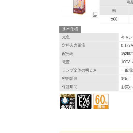
商
幅
φ60
基本仕様
キャン
光色
定格入力電流
0.127
約290°
配光角
100V
電源
一般電
ランプ全体の明るさ
対応
密閉器具
お買い
保証期間