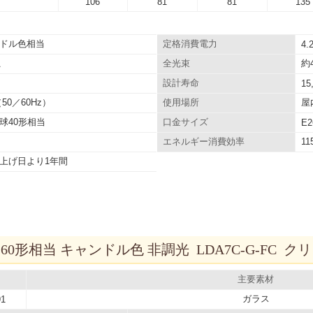
106
81
81
135
ドル色相当
定格消費電力
4.
約4
A
全光束
設計寿命
15
（50／60Hz）
屋
使用場所
球40形相当
口金サイズ
E2
11
エネルギー消費効率
上げ日より1年間
 60形相当 キャンドル色 非調光 LDA7C-G-FC ク
主要素材
ガラス
91