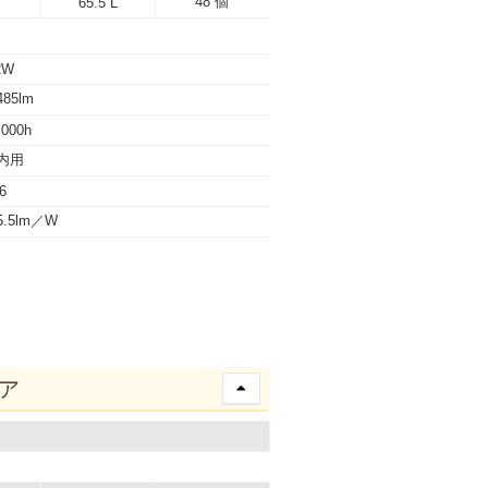
48 個
65.5 L
2W
85lm
,000h
内用
6
5.5lm／W
リア