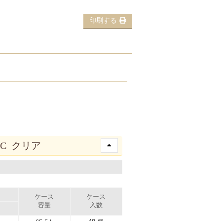
印刷する
FC クリア
ケース
ケース
容量
入数