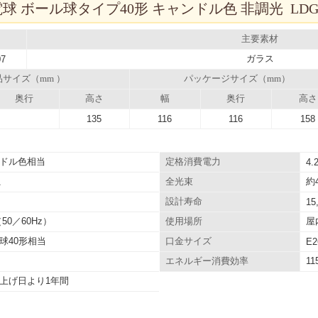
球 ボール球タイプ40形 キャンドル色 非調光 LDG4
主要素材
ガラス
07
品サイズ（mm ）
パッケージサイズ（mm）
奥行
高さ
幅
奥行
高さ
135
116
116
158
ドル色相当
定格消費電力
4.
約4
A
全光束
設計寿命
15
（50／60Hz）
屋
使用場所
球40形相当
口金サイズ
E2
11
エネルギー消費効率
上げ日より1年間