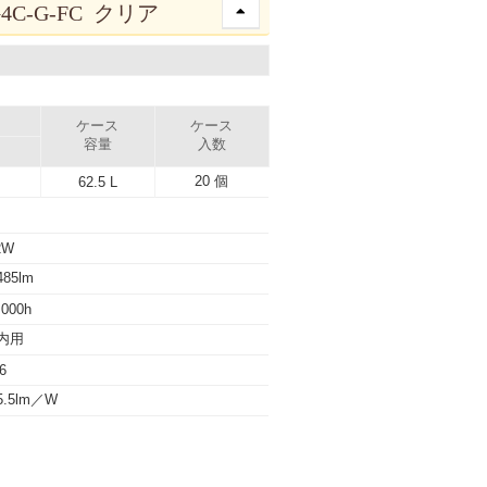
C-G-FC クリア
ケース
ケース
容量
入数
20 個
62.5 L
2W
85lm
,000h
内用
6
5.5lm／W