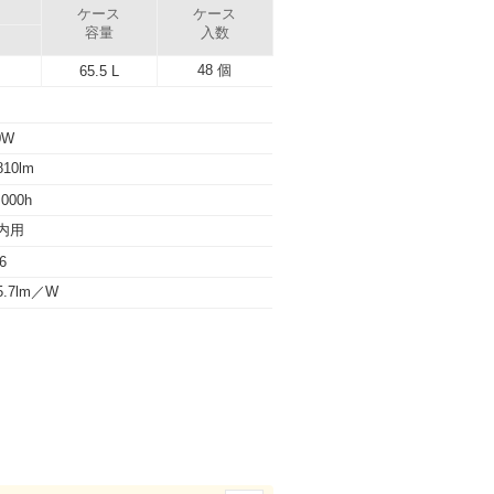
ケース
ケース
容量
入数
48 個
65.5 L
0W
10lm
,000h
内用
6
5.7lm／W