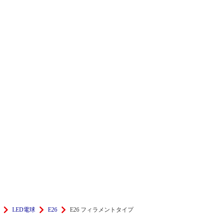
LED電球
E26
E26 フィラメントタイプ