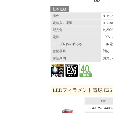
φ60
基本仕様
キャン
光色
定格入力電流
0.083
約290°
配光角
100V
電源
一般電
ランプ全体の明るさ
対応
密閉器具
お買い
保証期間
LEDフィラメント電球 E26
JAN
49675764406