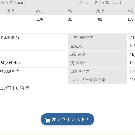
品サイズ（mm ）
パッケージサイズ（mm）
奥行
高さ
幅
奥行
高さ
106
81
81
135
ドル色相当
定格消費電力
7.
約8
A
全光束
設計寿命
15
（50／60Hz）
屋
使用場所
球60形相当
口金サイズ
E2
11
エネルギー消費効率
上げ日より1年間
オンラインストア