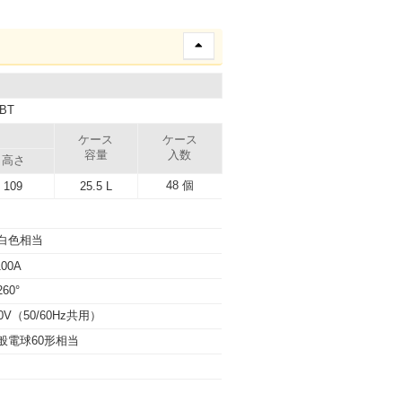
BT
）
ケース
ケース
容量
入数
高さ
48 個
109
25.5 L
白色相当
100A
60°
00V（50/60Hz共用）
般電球60形相当