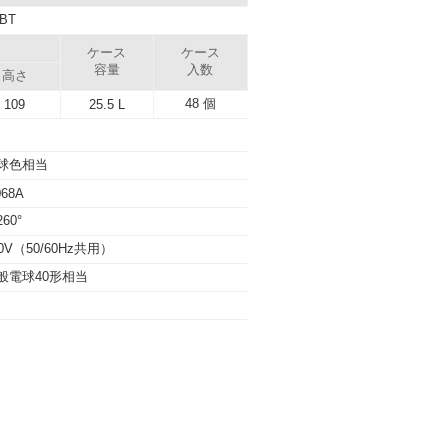
BT
）
ケース
ケース
容量
入数
高さ
48 個
109
25.5 L
球色相当
068A
60°
00V（50/60Hz共用）
般電球40形相当