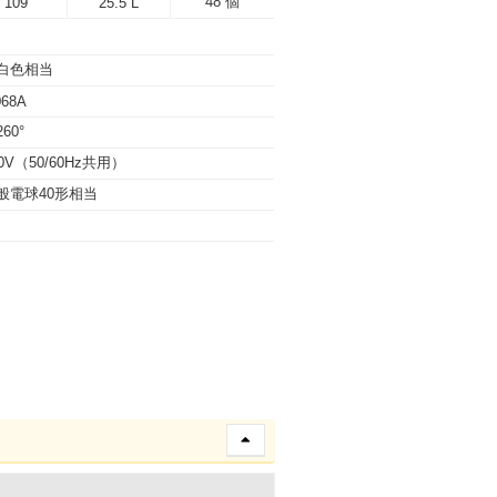
48 個
109
25.5 L
白色相当
068A
60°
00V（50/60Hz共用）
般電球40形相当