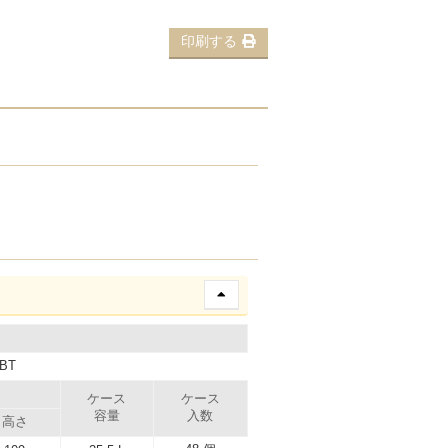
印刷する
BT
）
ケース
ケース
容量
入数
高さ