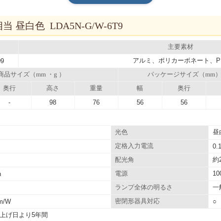
相当 昼白色 LDA5N-G/W-6T9
主要素材
アルミ、ポリカーボネート、P
09
商品サイズ（mm ・g ）
パッケージサイズ（mm
奥行
高さ
重量
幅
奥行
-
98
76
56
56
昼
光色
定格入力電流
0.
約2
配光角
1
h
電源
一
ランプ全体の明るさ
lm/W
密閉形器具対応
○
上げ日より5年間