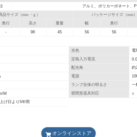
アルミ、ポリカーボネート、P
93
商品サイズ（mm ・g ）
パッケージサイズ（mm
奥行
高さ
重量
幅
奥行
-
98
45
56
56
電
光色
定格入力電流
0.
約2
配光角
1
h
電源
一
ランプ全体の明るさ
lm/W
密閉形器具対応
○
上げ日より5年間
オンラインストア