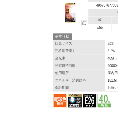
49675767733
幅
φ55
基本仕様
口金サイズ
E26
定格消費電力
3.2W
全光束
485lm
光束維持時間
40000
屋内用
使用場所
エネルギー消費効率
151.5
お買い
保証期間