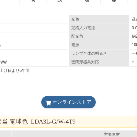
-
98
45
56
56
昼
光色
定格入力電流
0.
約2
配光角
1
h
電源
一
ランプ全体の明るさ
lm/W
密閉形器具対応
○
上げ日より5年間
オンラインストア
相当 電球色 LDA3L-G/W-4T9
主要素材