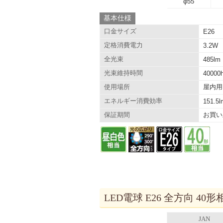
φ55
基本仕様
口金サイズ
E26
定格消費電力
3.2W
全光束
485lm
光束維持時間
40000
屋内用
使用場所
エネルギー消費効率
151.5
お買い
保証期間
LED電球 E26 全方向 40形
JAN