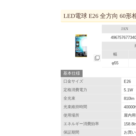
LED電球 E26 全方向 60形
JAN
49675767734
幅
φ55
基本仕様
口金サイズ
E26
定格消費電力
5.1W
全光束
810lm
光束維持時間
40000
屋内用
使用場所
エネルギー消費効率
158.8
お買い
保証期間