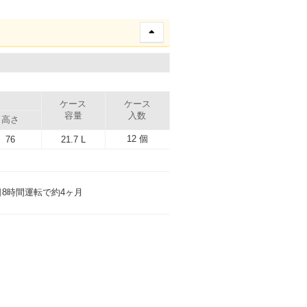
）
ケース
ケース
容量
入数
高さ
12 個
76
21.7 L
日8時間運転で約4ヶ月