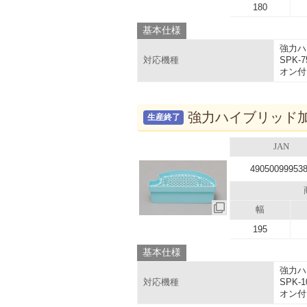
180
基本仕様
強力ハ
SPK
対応機種
オン付）
強力ハイブリッド加湿
生産終了
JAN
49050099953
幅
195
基本仕様
強力ハ
SPK
対応機種
オン付）