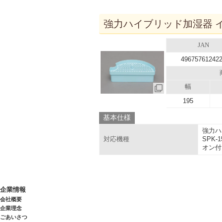
強力ハイブリッド加湿器 イ
JAN
49675761242
幅
195
基本仕様
強力ハ
SPK
対応機種
オン付）
企業情報
会社概要
企業理念
ごあいさつ