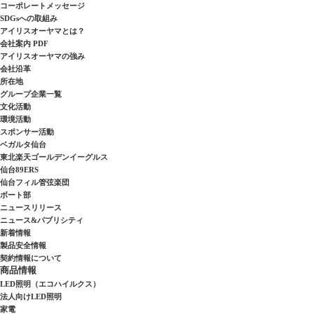
コーポレートメッセージ
SDGsへの取組み
アイリスオーヤマとは？
会社案内 PDF
アイリスオーヤマの強み
会社沿革
所在地
グループ企業一覧
文化活動
環境活動
スポンサー活動
ベガルタ仙台
東北楽天ゴールデンイーグルス
仙台89ERS
仙台フィル管弦楽団
ボート部
ニュースリリース
ニュース&パブリシティ
新着情報
製品安全情報
契約情報について
商品情報
LED照明（エコハイルクス）
法人向けLED照明
家電