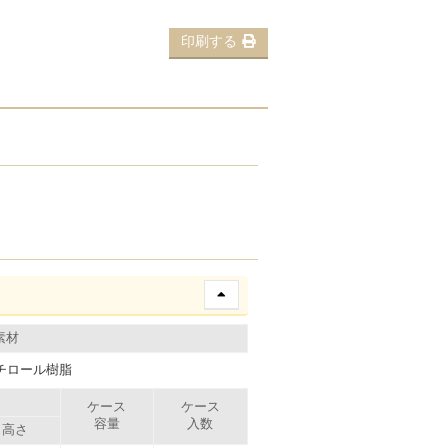
印刷する
素材
チロール樹脂
）
ケース
ケース
容量
入数
高さ