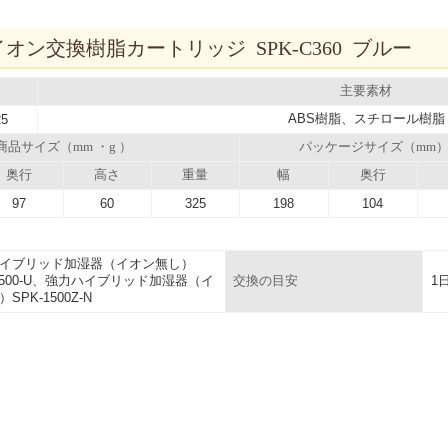
オン交換樹脂カートリッジ SPK-C360 ブルー
主要素材
ABS樹脂、スチロール樹脂
25
商品サイズ（mm ・g ）
パッケージサイズ（mm
奥行
高さ
重量
幅
奥行
97
60
325
198
104
イブリッド加湿器（イオン無し）
-1500-U、強力ハイブリッド加湿器（イ
1
交換の目安
SPK-1500Z-N