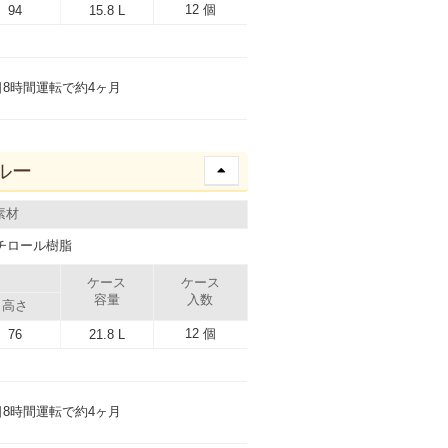
12 個
94
15.8 L
日8時間運転で約4ヶ月
ルー
素材
チロール樹脂
）
ケース
ケース
容量
入数
高さ
12 個
76
21.8 L
日8時間運転で約4ヶ月