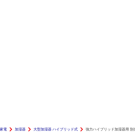
家電
加湿器
大型加湿器 ハイブリッド式
強力ハイブリッド加湿器用 別