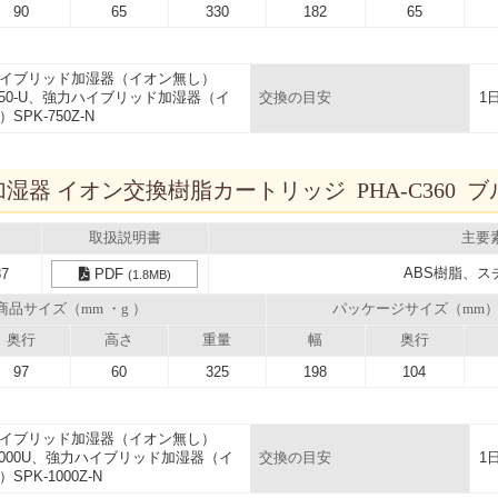
90
65
330
182
65
イブリッド加湿器（イオン無し）
-750-U、強力ハイブリッド加湿器（イ
1
交換の目安
SPK-750Z-N
器 イオン交換樹脂カートリッジ PHA-C360 ブ
取扱説明書
主要
ABS樹脂、ス
87
PDF
(1.8MB)
商品サイズ（mm ・g ）
パッケージサイズ（mm
奥行
高さ
重量
幅
奥行
97
60
325
198
104
イブリッド加湿器（イオン無し）
-1000U、強力ハイブリッド加湿器（イ
1
交換の目安
SPK-1000Z-N