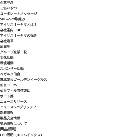
企業理念
ごあいさつ
コーポレートメッセージ
SDGsへの取組み
アイリスオーヤマとは？
会社案内 PDF
アイリスオーヤマの強み
会社沿革
所在地
グループ企業一覧
文化活動
環境活動
スポンサー活動
ベガルタ仙台
東北楽天ゴールデンイーグルス
仙台89ERS
仙台フィル管弦楽団
ボート部
ニュースリリース
ニュース&パブリシティ
新着情報
製品安全情報
契約情報について
商品情報
LED照明（エコハイルクス）