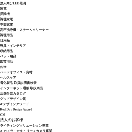
法人向けLED照明
家電
掃除機
調理家電
季節家電
高圧洗浄機・スチームクリーナー
調理用品
日用品
寝具・インテリア
収納用品
ペット用品
園芸用品
お米
ハードオフィス・資材
ヘルスケア
電化製品 取扱説明書検索
インターネット通販 取扱商品
店舗什器カタログ
グッドデザイン賞
iFデザインアワード
Red Dot Design Award
CM
法人のお客様
ライティングソリューション事業
AIカメラ・セキュリティカメラ事業