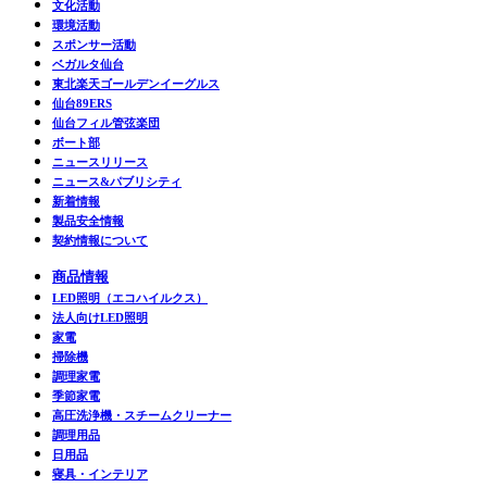
文化活動
環境活動
スポンサー活動
ベガルタ仙台
東北楽天ゴールデンイーグルス
仙台89ERS
仙台フィル管弦楽団
ボート部
ニュースリリース
ニュース&パブリシティ
新着情報
製品安全情報
契約情報について
商品情報
LED照明（エコハイルクス）
法人向けLED照明
家電
掃除機
調理家電
季節家電
高圧洗浄機・スチームクリーナー
調理用品
日用品
寝具・インテリア