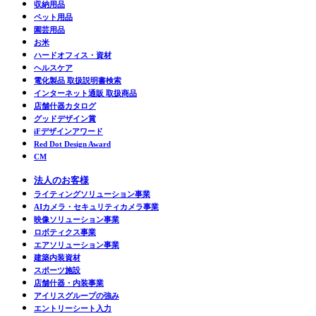
収納用品
ペット用品
園芸用品
お米
ハードオフィス・資材
ヘルスケア
電化製品 取扱説明書検索
インターネット通販 取扱商品
店舗什器カタログ
グッドデザイン賞
iFデザインアワード
Red Dot Design Award
CM
法人のお客様
ライティングソリューション事業
AIカメラ・セキュリティカメラ事業
映像ソリューション事業
ロボティクス事業
エアソリューション事業
建築内装資材
スポーツ施設
店舗什器・内装事業
アイリスグループの強み
エントリーシート入力