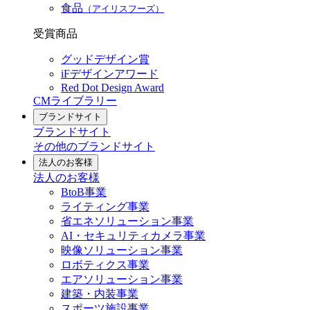
食品
（アイリスフーズ）
受賞商品
グッドデザイン賞
iFデザインアワード
Red Dot Design Award
CMライブラリー
ブランドサイト
ブランドサイト
その他のブランドサイト
法人のお客様
法人のお客様
BtoB事業
ライティング事業
省エネソリューション事業
AI・セキュリティカメラ事業
映像ソリューション事業
ロボティクス事業
エアソリューション事業
建築・内装事業
スポーツ施設事業