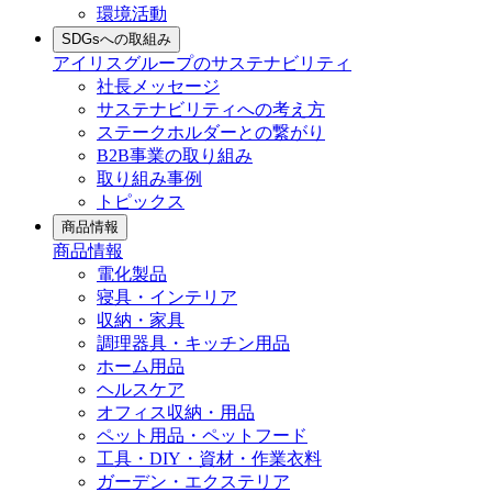
環境活動
SDGsへの取組み
アイリスグループのサステナビリティ
社長メッセージ
サステナビリティへの考え方
ステークホルダーとの繋がり
B2B事業の取り組み
取り組み事例
トピックス
商品情報
商品情報
電化製品
寝具・インテリア
収納・家具
調理器具・キッチン用品
ホーム用品
ヘルスケア
オフィス収納・用品
ペット用品・ペットフード
工具・DIY・資材・作業衣料
ガーデン・エクステリア