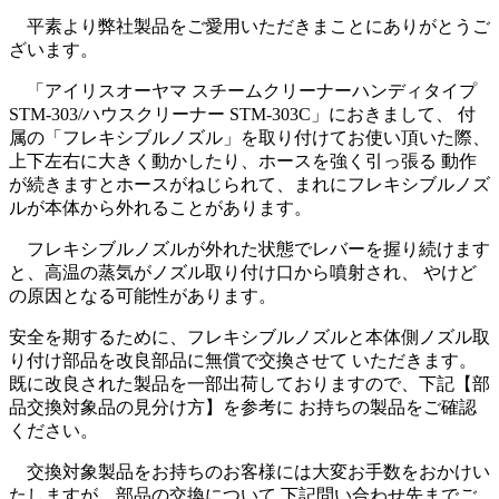
平素より弊社製品をご愛用いただきまことにありがとうご
ざいます。
「アイリスオーヤマ スチームクリーナーハンディタイプ
STM-303/ハウスクリーナー STM-303C」におきまして、 付
属の「フレキシブルノズル」を取り付けてお使い頂いた際、
上下左右に大きく動かしたり、ホースを強く引っ張る 動作
が続きますとホースがねじられて、まれにフレキシブルノズ
ルが本体から外れることがあります。
フレキシブルノズルが外れた状態でレバーを握り続けます
と、高温の蒸気がノズル取り付け口から噴射され、 やけど
の原因となる可能性があります。
安全を期するために、フレキシブルノズルと本体側ノズル取
り付け部品を改良部品に無償で交換させて いただきます。
既に改良された製品を一部出荷しておりますので、下記【部
品交換対象品の見分け方】を参考に お持ちの製品をご確認
ください。
交換対象製品をお持ちのお客様には大変お手数をおかけい
たしますが、部品の交換について 下記問い合わせ先までご