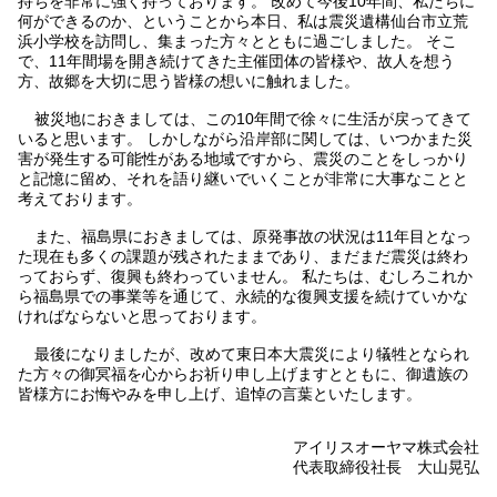
持ちを非常に強く持っております。 改めて今後10年間、私たちに
何ができるのか、ということから本日、私は震災遺構仙台市立荒
浜小学校を訪問し、集まった方々とともに過ごしました。 そこ
で、11年間場を開き続けてきた主催団体の皆様や、故人を想う
方、故郷を大切に思う皆様の想いに触れました。
被災地におきましては、この10年間で徐々に生活が戻ってきて
いると思います。 しかしながら沿岸部に関しては、いつかまた災
害が発生する可能性がある地域ですから、震災のことをしっかり
と記憶に留め、それを語り継いでいくことが非常に大事なことと
考えております。
また、福島県におきましては、原発事故の状況は11年目となっ
た現在も多くの課題が残されたままであり、まだまだ震災は終わ
っておらず、復興も終わっていません。 私たちは、むしろこれか
ら福島県での事業等を通じて、永続的な復興支援を続けていかな
ければならないと思っております。
最後になりましたが、改めて東日本大震災により犠牲となられ
た方々の御冥福を心からお祈り申し上げますとともに、御遺族の
皆様方にお悔やみを申し上げ、追悼の言葉といたします。
アイリスオーヤマ株式会社
代表取締役社長 大山晃弘