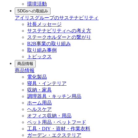
環境活動
SDGsへの取組み
アイリスグループのサステナビリティ
社長メッセージ
サステナビリティへの考え方
ステークホルダーとの繋がり
B2B事業の取り組み
取り組み事例
トピックス
商品情報
商品情報
電化製品
寝具・インテリア
収納・家具
調理器具・キッチン用品
ホーム用品
ヘルスケア
オフィス収納・用品
ペット用品・ペットフード
工具・DIY・資材・作業衣料
ガーデン・エクステリア