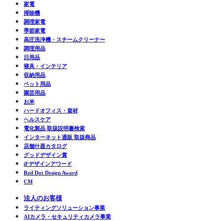
家電
掃除機
調理家電
季節家電
高圧洗浄機・スチームクリーナー
調理用品
日用品
寝具・インテリア
収納用品
ペット用品
園芸用品
お米
ハードオフィス・資材
ヘルスケア
電化製品 取扱説明書検索
インターネット通販 取扱商品
店舗什器カタログ
グッドデザイン賞
iFデザインアワード
Red Dot Design Award
CM
法人のお客様
ライティングソリューション事業
AIカメラ・セキュリティカメラ事業