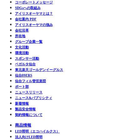
コーポレートメッセージ
SDGsへの取組み
アイリスオーヤマとは？
会社案内 PDF
アイリスオーヤマの強み
会社沿革
所在地
グループ企業一覧
文化活動
環境活動
スポンサー活動
ベガルタ仙台
東北楽天ゴールデンイーグルス
仙台89ERS
仙台フィル管弦楽団
ボート部
ニュースリリース
ニュース&パブリシティ
新着情報
製品安全情報
契約情報について
商品情報
LED照明（エコハイルクス）
法人向けLED照明