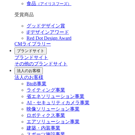
食品
（アイリスフーズ）
受賞商品
グッドデザイン賞
iFデザインアワード
Red Dot Design Award
CMライブラリー
ブランドサイト
ブランドサイト
その他のブランドサイト
法人のお客様
法人のお客様
BtoB事業
ライティング事業
省エネソリューション事業
AI・セキュリティカメラ事業
映像ソリューション事業
ロボティクス事業
エアソリューション事業
建築・内装事業
スポーツ施設事業