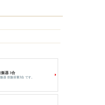
炊飯器 3合
炊飯器 炊飯容量3合 です。