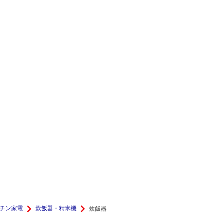
チン家電
炊飯器・精米機
炊飯器