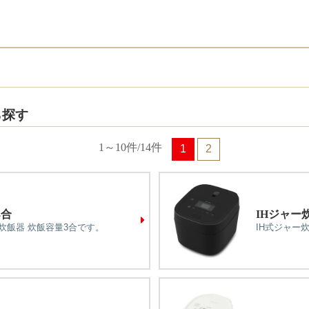
ら探す
1～10件/14件
1
2
3合
IHジャー
炊飯器 炊飯容量3合です。
IH式ジャー