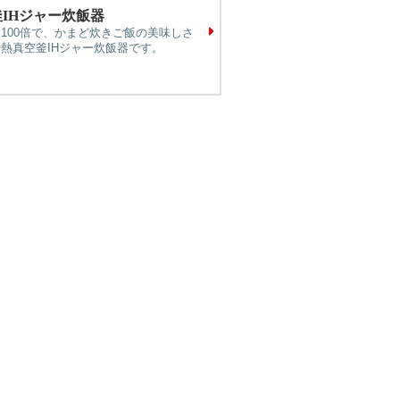
IHジャー炊飯器
100倍で、かまど炊きご飯の美味しさ
熱真空釜IHジャー炊飯器です。