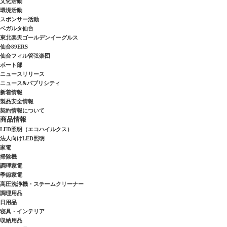
文化活動
環境活動
スポンサー活動
ベガルタ仙台
東北楽天ゴールデンイーグルス
仙台89ERS
仙台フィル管弦楽団
ボート部
ニュースリリース
ニュース&パブリシティ
新着情報
製品安全情報
契約情報について
商品情報
LED照明（エコハイルクス）
法人向けLED照明
家電
掃除機
調理家電
季節家電
高圧洗浄機・スチームクリーナー
調理用品
日用品
寝具・インテリア
収納用品