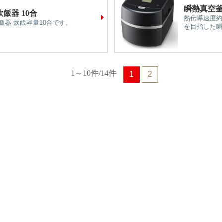
瞬熱真空釜
飯器 10合
熱伝導速度約
飯器 炊飯容量10合です。
を目指した瞬
1～10件/14件
1
2