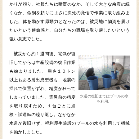
かりが頼り。社員たちは暗闇のなか、そして大きな余震の続
くなか、命綱を頼りにまさに決死の覚悟で作業に取り組みま
した。体を動かす原動力となったのは、被災地に物資を届け
たいという使命感と、自分たちの職場を取り戻したいという
強い意志でした。
被災から約１週間後、電気が復
旧してからは生産設備の復旧作業
も始まりました。 重さ１０トン
以上もある射出成型機も、地震の
揺れで位置がずれ、精度が狂って
水道の復旧まではプールの水
しまっていました。震災前の精度
を利用。
を取り戻すため、１台ごとに点
検・試運転の繰り返し。なかなか
水道が復旧せず、福利厚生施設のプールの水を利用して機械
を動かしました。