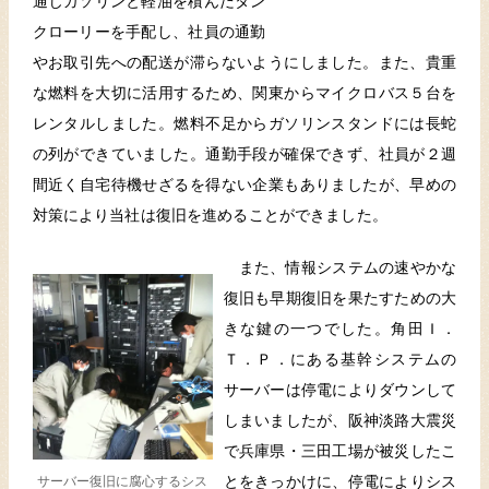
通じガソリンと軽油を積んだタン
クローリーを手配し、社員の通勤
やお取引先への配送が滞らないようにしました。また、貴重
な燃料を大切に活用するため、関東からマイクロバス５台を
レンタルしました。燃料不足からガソリンスタンドには長蛇
の列ができていました。通勤手段が確保できず、社員が２週
間近く自宅待機せざるを得ない企業もありましたが、早めの
対策により当社は復旧を進めることができました。
また、情報システムの速やかな
復旧も早期復旧を果たすための大
きな鍵の一つでした。角田Ｉ．
Ｔ．Ｐ．にある基幹システムの
サーバーは停電によりダウンして
しまいましたが、阪神淡路大震災
で兵庫県・三田工場が被災したこ
とをきっかけに、停電によりシス
サーバー復旧に腐心するシス