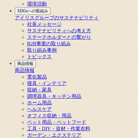
環境活動
SDGsへの取組み
アイリスグループのサステナビリティ
社長メッセージ
サステナビリティへの考え方
ステークホルダーとの繋がり
B2B事業の取り組み
取り組み事例
トピックス
商品情報
商品情報
電化製品
寝具・インテリア
収納・家具
調理器具・キッチン用品
ホーム用品
ヘルスケア
オフィス収納・用品
ペット用品・ペットフード
工具・DIY・資材・作業衣料
ガーデン・エクステリア