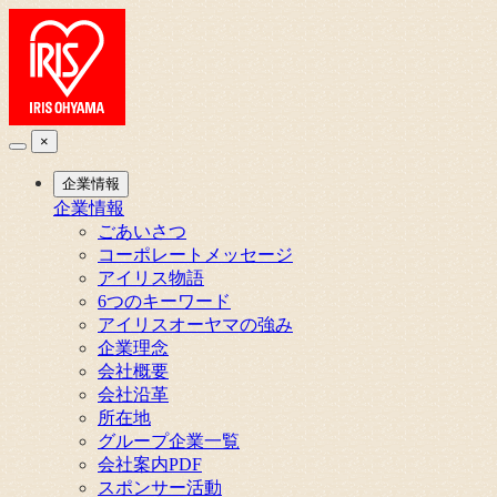
×
企業情報
企業情報
ごあいさつ
コーポレートメッセージ
アイリス物語
6つのキーワード
アイリスオーヤマの強み
企業理念
会社概要
会社沿革
所在地
グループ企業一覧
会社案内PDF
スポンサー活動