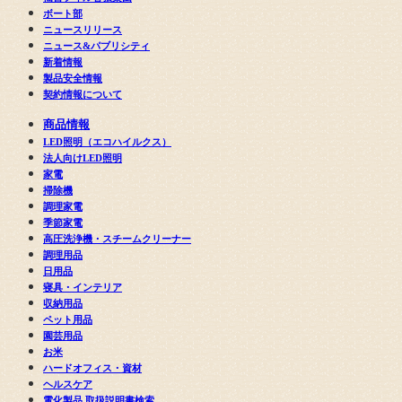
ボート部
ニュースリリース
ニュース&パブリシティ
新着情報
製品安全情報
契約情報について
商品情報
LED照明（エコハイルクス）
法人向けLED照明
家電
掃除機
調理家電
季節家電
高圧洗浄機・スチームクリーナー
調理用品
日用品
寝具・インテリア
収納用品
ペット用品
園芸用品
お米
ハードオフィス・資材
ヘルスケア
電化製品 取扱説明書検索