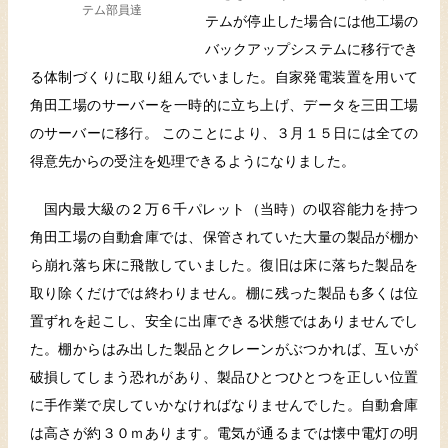
テム部員達
テムが停止した場合には他工場の
バックアップシステムに移行でき
る体制づくりに取り組んでいました。自家発電装置を用いて
角田工場のサーバーを一時的に立ち上げ、データを三田工場
のサーバーに移行。 このことにより、３月１５日には全ての
得意先からの受注を処理できるようになりました。
国内最大級の２万６千パレット（当時）の収容能力を持つ
角田工場の自動倉庫では、保管されていた大量の製品が棚か
ら崩れ落ち床に飛散していました。復旧は床に落ちた製品を
取り除くだけでは終わりません。棚に残った製品も多くは位
置ずれを起こし、安全に出庫できる状態ではありませんでし
た。棚からはみ出した製品とクレーンがぶつかれば、互いが
破損してしまう恐れがあり、製品ひとつひとつを正しい位置
に手作業で戻していかなければなりませんでした。自動倉庫
は高さが約３０ｍあります。電気が通るまでは懐中電灯の明