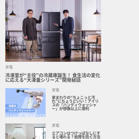
家電
冷凍室が“主役”の冷蔵庫誕生！ 食生活の変化
に応える“大凍量シリーズ”開発秘話
家電
家まわりの“ちょこっと汚
れ”にちょうどいい！アイリ
スの「ハンディウォッシャ
ー」が想像以上に便利
家電
エアコンはつけっぱなしにす
ると壊れる？故障を防ぐ方法