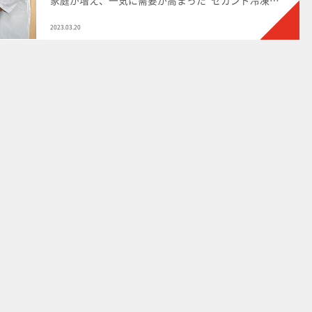
庫"。家の中という限られたスペースに設置するた
め、サイズ感やデザインも気になるところです。今注
2023.03.20
目の冷凍庫について、家電王・中村剛氏とアイリスオ
ーヤマの冷凍庫の企画・開発担当者が、冷凍庫の魅力
や選び方、今イチオシの冷凍庫について語りました。