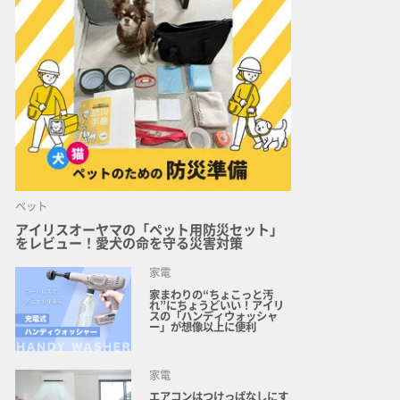
ペット
アイリスオーヤマの「ペット用防災セット」
をレビュー！愛犬の命を守る災害対策
家電
家まわりの“ちょこっと汚
れ”にちょうどいい！アイリ
スの「ハンディウォッシャ
ー」が想像以上に便利
家電
エアコンはつけっぱなしにす