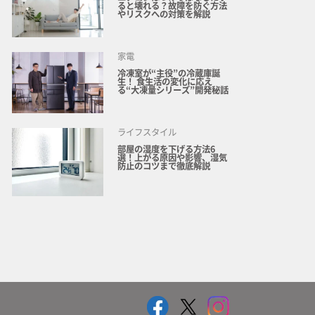
ると壊れる？故障を防ぐ方法
やリスクへの対策を解説
家電
冷凍室が“主役”の冷蔵庫誕
生！ 食生活の変化に応え
る“大凍量シリーズ”開発秘話
ライフスタイル
部屋の湿度を下げる方法6
選！上がる原因や影響、湿気
防止のコツまで徹底解説