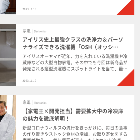
の開発担当者に、現在の洗濯機市場の傾向やユーザー
のニーズについて語ってもらいました。また、アイリ
2023.11.16
スオーヤマの目指すドラム式洗濯機や、今後の商品の
展望についても深掘りします。
家電 |
Electronics
アイリス史上最強クラスの洗浄力＆パーソ
ナライズできる洗濯機「OSH（オッシ
ュ）」とは？
アイリスオーヤマが近年、力を入れている洗濯機や冷
蔵庫などの大型白物家電。その中でも今回は新商品が
発売される縦型洗濯機にスポットライトを当て、最近
のトレンドやニーズを家電王の中村剛さんと担当者が
それぞれの視点から解説します。
2023.11.10
家電 |
Electronics
【家電王×開発担当】需要拡大中の冷凍庫
の魅力を徹底解明！
新型コロナウィルスの流行をきっかけに、毎日の食事
の作り置きやストック食材の増加、お取り寄せをする
家庭が増え、一気に需要が高まった"セカンド冷凍