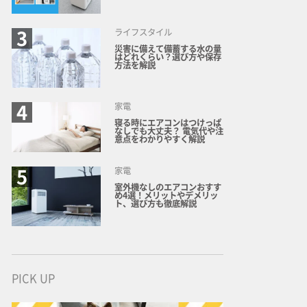
ライフスタイル
災害に備えて備蓄する水の量
はどれくらい？選び方や保存
方法を解説
家電
寝る時にエアコンはつけっぱ
なしでも大丈夫？ 電気代や注
意点をわかりやすく解説
家電
室外機なしのエアコンおすす
め4選！メリットやデメリッ
ト、選び方も徹底解説
PICK UP