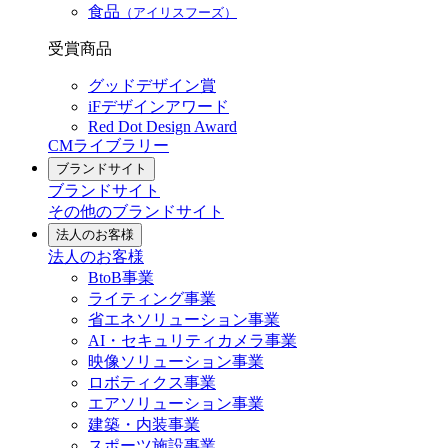
食品
（アイリスフーズ）
受賞商品
グッドデザイン賞
iFデザインアワード
Red Dot Design Award
CMライブラリー
ブランドサイト
ブランドサイト
その他のブランドサイト
法人のお客様
法人のお客様
BtoB事業
ライティング事業
省エネソリューション事業
AI・セキュリティカメラ事業
映像ソリューション事業
ロボティクス事業
エアソリューション事業
建築・内装事業
スポーツ施設事業