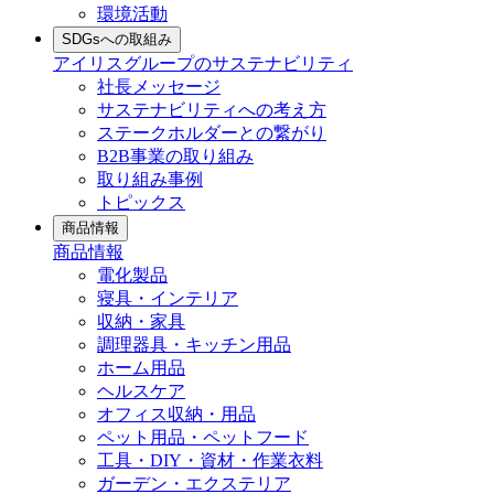
環境活動
SDGsへの取組み
アイリスグループのサステナビリティ
社長メッセージ
サステナビリティへの考え方
ステークホルダーとの繋がり
B2B事業の取り組み
取り組み事例
トピックス
商品情報
商品情報
電化製品
寝具・インテリア
収納・家具
調理器具・キッチン用品
ホーム用品
ヘルスケア
オフィス収納・用品
ペット用品・ペットフード
工具・DIY・資材・作業衣料
ガーデン・エクステリア