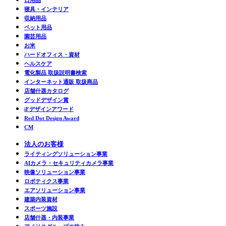
寝具・インテリア
収納用品
ペット用品
園芸用品
お米
ハードオフィス・資材
ヘルスケア
電化製品 取扱説明書検索
インターネット通販 取扱商品
店舗什器カタログ
グッドデザイン賞
iFデザインアワード
Red Dot Design Award
CM
法人のお客様
ライティングソリューション事業
AIカメラ・セキュリティカメラ事業
映像ソリューション事業
ロボティクス事業
エアソリューション事業
建築内装資材
スポーツ施設
店舗什器・内装事業