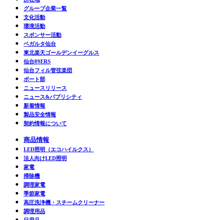
グループ企業一覧
文化活動
環境活動
スポンサー活動
ベガルタ仙台
東北楽天ゴールデンイーグルス
仙台89ERS
仙台フィル管弦楽団
ボート部
ニュースリリース
ニュース&パブリシティ
新着情報
製品安全情報
契約情報について
商品情報
LED照明（エコハイルクス）
法人向けLED照明
家電
掃除機
調理家電
季節家電
高圧洗浄機・スチームクリーナー
調理用品
日用品