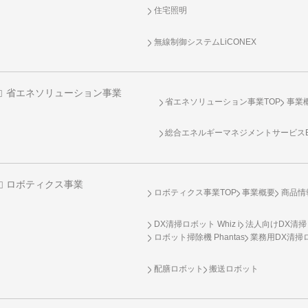
住宅照明
無線制御システム
LiCONEX
省エネソリューション事業
省エネソリューション事業TOP
事業
総合エネルギーマネジメントサービスENE
ロボティクス事業
ロボティクス事業TOP
事業概要
商品情
DX清掃ロボット Whiz i
法人向けDX清掃
ロボット掃除機 Phantas
業務用DX清掃ロ
配膳ロボット
搬送ロボット