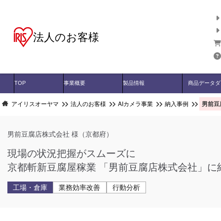
法人のお客様
TOP
事業概要
製品情報
商品データダ
男前豆
アイリスオーヤマ
法人のお客様
AIカメラ事業
納入事例
男前豆腐店株式会社 様（京都府）
現場の状況把握がスムーズに
京都斬新豆腐屋稼業 「男前豆腐店株式会社」に
工場・倉庫
業務効率改善
行動分析