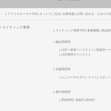
アイリスオーヤマTOP
ネットでご注文
企業情報
お問い合わせ・カタログ
ライティング事業
ライティング事業TOP
事業概要
商品情
施設用照明
LED一体型ベースライト
用途別ベー
LED電球ダウンライト
店舗用照明
ユニバーサルダウンライト
スポット
屋外用照明
景観照明
道路灯
防犯灯