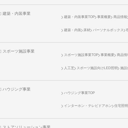
建築・内装事業
建築・内装事業TOP
事業概要
商品情報
建築・内装
床材
パーソナルボックス
スポーツ施設事業
スポーツ施設事業TOP
事業概要
商品情
人工芝
スポーツ施設向け
LED照明
施設
ハウジング事業
ハウジング事業TOP
インターホン・テレビドアホン
住宅照
ストアソリューション事業