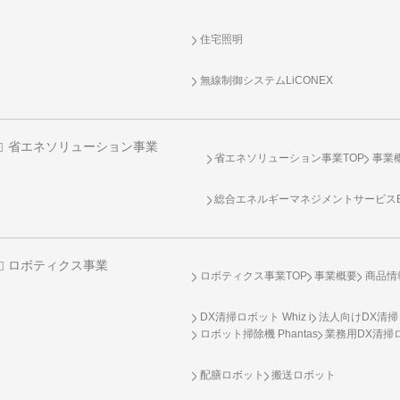
住宅照明
無線制御システム
LiCONEX
省エネソリューション事業
省エネソリューション事業TOP
事業
総合エネルギーマネジメントサービスENE
ロボティクス事業
ロボティクス事業TOP
事業概要
商品情
DX清掃ロボット Whiz i
法人向けDX清掃
ロボット掃除機 Phantas
業務用DX清掃ロ
配膳ロボット
搬送ロボット