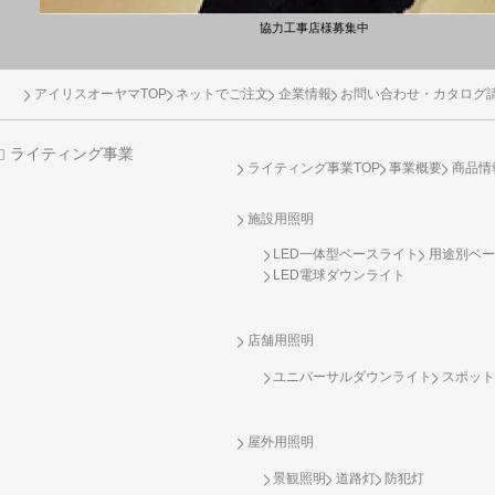
協力工事店様募集中
アイリスオーヤマTOP
ネットでご注文
企業情報
お問い合わせ・カタログ
ライティング事業
ライティング事業TOP
事業概要
商品情
施設用照明
LED一体型ベースライト
用途別ベー
LED電球ダウンライト
店舗用照明
ユニバーサルダウンライト
スポット
屋外用照明
景観照明
道路灯
防犯灯