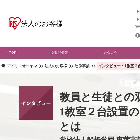
法人のお客様
製品データダウンロード
関連製品
TOP
製品情報
カタログ
インタビュー：1教室２
アイリスオーヤマ
法人のお客様
映像事業
教員と生徒との
1教室２台設置
とは
学校法人船橋学園 東葉高