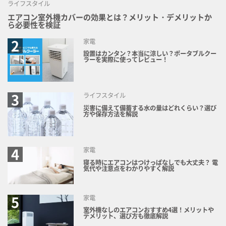
ライフスタイル
エアコン室外機カバーの効果とは？メリット・デメリットか
ら必要性を検証
家電
設置はカンタン？本当に涼しい？ポータブルクー
ラーを実際に使ってレビュー！
ライフスタイル
災害に備えて備蓄する水の量はどれくらい？選び
方や保存方法を解説
家電
寝る時にエアコンはつけっぱなしでも大丈夫？ 電
気代や注意点をわかりやすく解説
家電
室外機なしのエアコンおすすめ4選！メリットや
デメリット、選び方も徹底解説