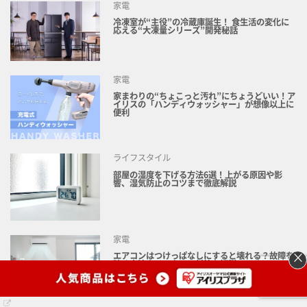
家電
冷凍室が“主役”の冷蔵庫誕生！ 食生活の変化に
応える“大凍量シリーズ”開発秘話
家電
家まわりの“ちょこっと汚れ”にちょうどいい！ア
イリスの「ハンディウォッシャー」が想像以上に
便利
ライフスタイル
部屋の湿度を下げる方法6選！上がる原因や影
響、湿気防止のコツまで徹底解説
家電
×
エアコンはつけっぱなしにすると壊れる？故障を
防ぐ方法やリスクへの対策を解説