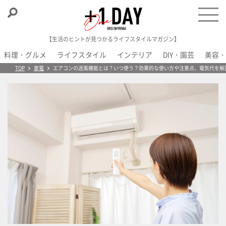
【生活のヒントが見つかるライフスタイルマガジン】
料理・グルメ
ライフスタイル
インテリア
DIY・園芸
美容・
＋1 Day
TOP
家電
エアコンの送風機能とは？いつ使う？効果的な使い方や注意点、電気代を解