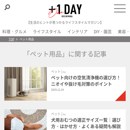
【生活のヒントが見つかるライフスタイルマガジン】
料理・グルメ
ライフスタイル
インテリア
DIY・園芸
美容・
＋1 Day
TOP
ペット用品
「ペット用品」に関する記事
ペット |
Pet
ペット向けの空気清浄機の選び方！
ニオイや抜け毛対策のポイント
2025.12.24
ペット |
Pet
犬用おむつの適正サイズ一覧｜選び
方・はかせ方・よくある疑問も解説