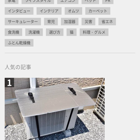
家電
ライフスタイル
エアコン
ペット
PR
インタビュー
インテリア
オムツ
カーペット
サーキュレーター
育児
加湿器
災害
省エネ
食洗機
洗濯機
選び方
猫
料理・グルメ
ふとん乾燥機
人気の記事