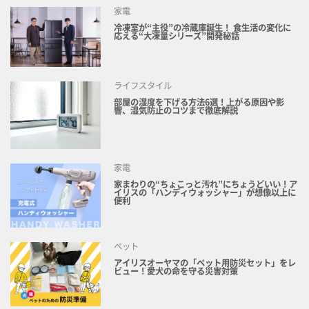
家電
冷凍室が“主役”の冷蔵庫誕生！ 食生活の変化に
応える“大凍量シリーズ”開発秘話
ライフスタイル
部屋の湿度を下げる方法6選！上がる原因や影
響、湿気防止のコツまで徹底解説
家電
家まわりの“ちょこっと汚れ”にちょうどいい！ア
イリスの「ハンディウォッシャー」が想像以上に
便利
ペット
アイリスオーヤマの「ペット用防災セット」をレ
ビュー！愛犬の命を守る災害対策