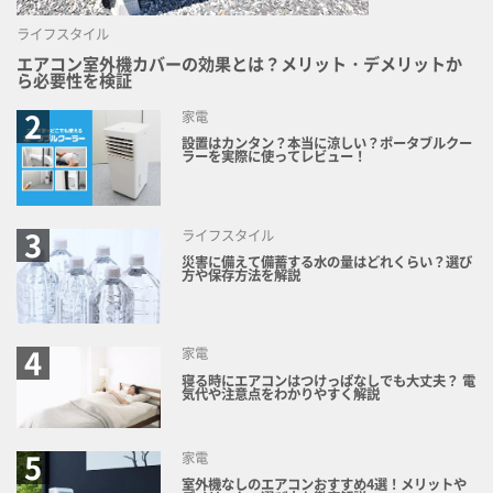
ライフスタイル
エアコン室外機カバーの効果とは？メリット・デメリットか
ら必要性を検証
家電
設置はカンタン？本当に涼しい？ポータブルクー
ラーを実際に使ってレビュー！
ライフスタイル
災害に備えて備蓄する水の量はどれくらい？選び
方や保存方法を解説
家電
寝る時にエアコンはつけっぱなしでも大丈夫？ 電
気代や注意点をわかりやすく解説
家電
室外機なしのエアコンおすすめ4選！メリットや