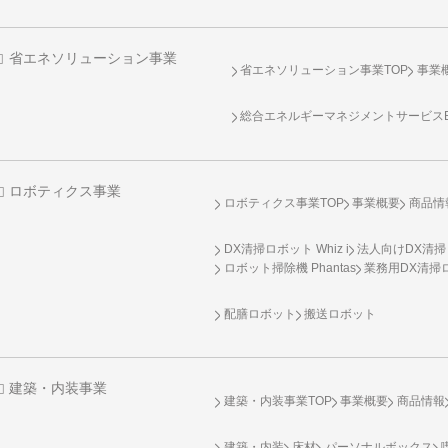
省エネソリューション事業
省エネソリューション事業TOP
事業
総合エネルギーマネジメントサービスENE
ロボティクス事業
ロボティクス事業TOP
事業概要
商品情
DX清掃ロボット Whiz i
法人向けDX清掃
ロボット掃除機 Phantas
業務用DX清掃ロ
配膳ロボット
搬送ロボット
建築・内装事業
建築・内装事業TOP
事業概要
商品情報
建築・内装
床材
パーソナルボックス