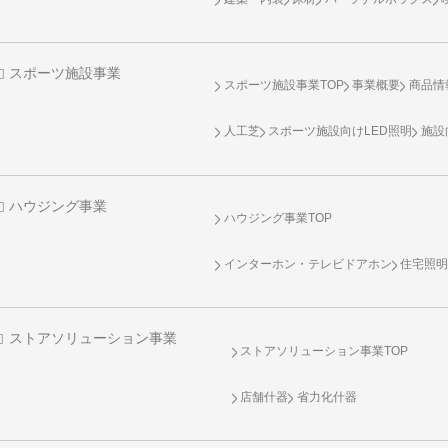
スポーツ施設事業
スポーツ施設事業TOP
事業概要
商品情
人工芝
スポーツ施設向け
LED照明
施設
ハウジング事業
ハウジング事業TOP
インターホン・テレビドアホン
住宅照
ストアソリューション事業
ストアソリューション事業TOP
店舗什器
省力化什器