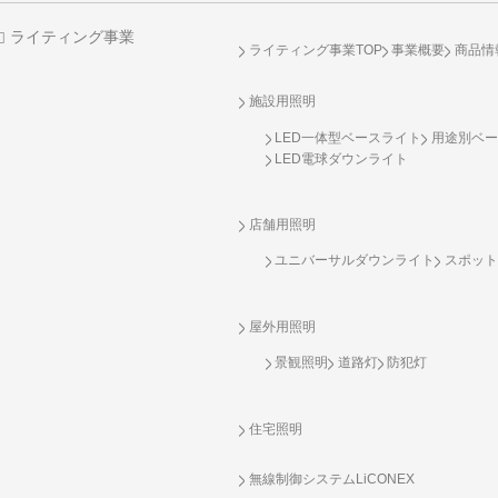
ライティング事業
ライティング事業TOP
事業概要
商品情
施設用照明
LED一体型ベースライト
用途別ベー
LED電球ダウンライト
店舗用照明
ユニバーサルダウンライト
スポット
屋外用照明
景観照明
道路灯
防犯灯
住宅照明
無線制御システム
LiCONEX