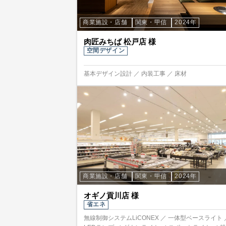
商業施設・店舗
関東・甲信
2024年
肉匠みちば 松戸店 様
空間デザイン
基本デザイン設計 ／ 内装工事 ／ 床材
商業施設・店舗
関東・甲信
2024年
オギノ貢川店 様
省エネ
無線制御システムLiCONEX ／ 一体型ベースライト 