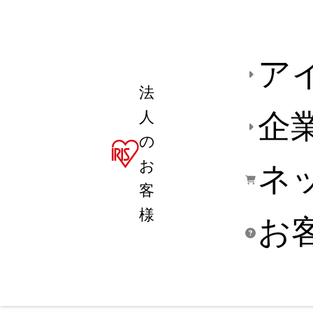
ア
法
人
企
の
お
ネ
客
様
お