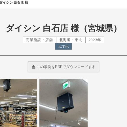
ダイシン 白石店 様
ダイシン 白石店 様（宮城県）
商業施設・店舗
北海道・東北
2023年
ICT化
この事例をPDFでダウンロードする