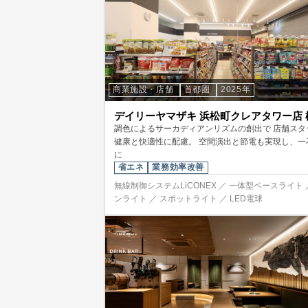
商業施設・店舗
首都圏
2025年
デイリーヤマザキ 浜松町クレアタワー店 
調色によるサーカディアンリズムの創出で 店舗スタ
健康と快適性に配慮。 空間演出と節電も実現し、一
に
省エネ
業務効率改善
無線制御システムLiCONEX ／ 一体型ベースライト 
ンライト ／ スポットライト ／ LED電球