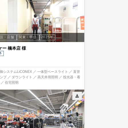
施設・店舗
関東・甲信
2025年
ケー 橋本店 様
ネ
御システムLiCONEX ／ 一体型ベースライト ／ 直管
ランプ ／ ダウンライト ／ 高天井用照明 ／ 投光器・看
 ／ 住宅照明