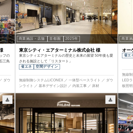
商業施設・店舗
首都圏
2025年
商業
様
東京シティ・エアターミナル株式会社 様
オー
省エ
ッフの
東京シティエアターミナルの歴史と未来の展望 50年後も愛
石三鳥
される施設として「リスタート」
省エネ
空間デザイン
無線制
／ ダウ
無線制御システムLiCONEX ／ 一体型ベースライト ／ ダウ
LED
ンライト ／ 基本デザイン設計 ／ 内装工事 ／ 床材
板照明