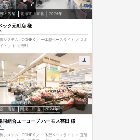
施設・店舗
北海道・東北
2024年
ベック元町店 様
ネ
御システムLiCONEX ／ 一体型ベースライト ／ スポ
イト ／ 住宅照明
施設・店舗
関東・甲信
2024年
協同組合ユーコープ ハーモス荏田 様
ネ
御システムLiCONEX ／ 一体型ベースライト ／ 直管