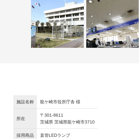
施設名称
龍ケ崎市役所庁舎 様
〒301-8611
所在
茨城県 茨城県龍ケ崎市3710
採用商品
直管LEDランプ