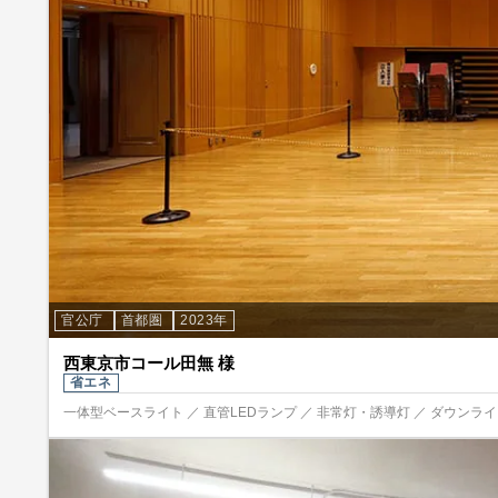
官公庁
首都圏
2023年
西東京市コール田無 様
省エネ
一体型ベースライト ／ 直管LEDランプ ／ 非常灯・誘導灯 ／ ダウンライト