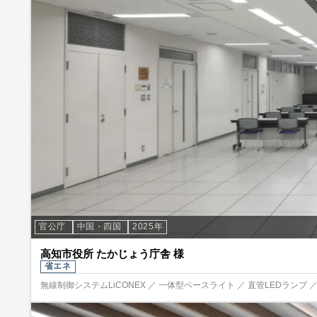
官公庁
中国・四国
2025年
高知市役所 たかじょう庁舎 様
省エネ
無線制御システムLiCONEX ／ 一体型ベースライト ／ 直管LEDランプ 