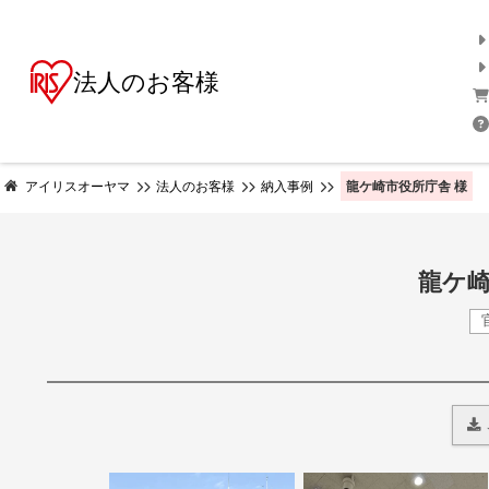
法人のお客様
龍ケ崎市役所庁舎 様
アイリスオーヤマ
法人のお客様
納入事例
龍ケ崎