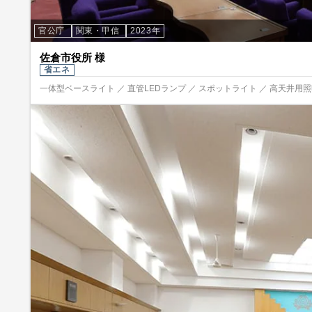
官公庁
関東・甲信
2023年
佐倉市役所 様
省エネ
一体型ベースライト ／ 直管LEDランプ ／ スポットライト ／ 高天井用照明