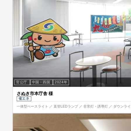
官公庁
中国・四国
2024年
さぬき市本庁舎 様
省エネ
一体型ベースライト ／ 直管LEDランプ ／ 非常灯・誘導灯 ／ ダウンライト