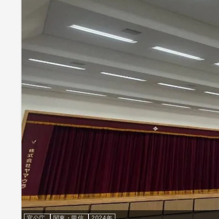
官公庁
関東・甲信
2024年