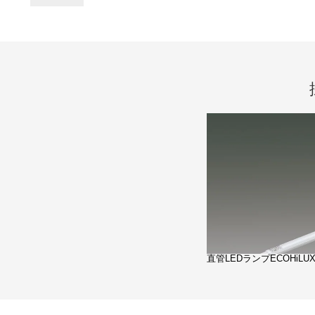
直管LEDランプECOHiLUX 