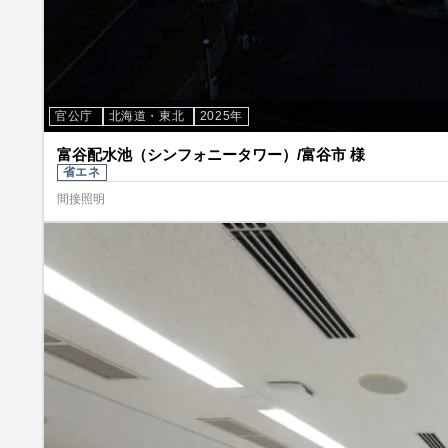
官公庁
北海道・東北
2025年
富谷配水池（シンフォニータワー）/富谷市 様
省エネ
間接照明