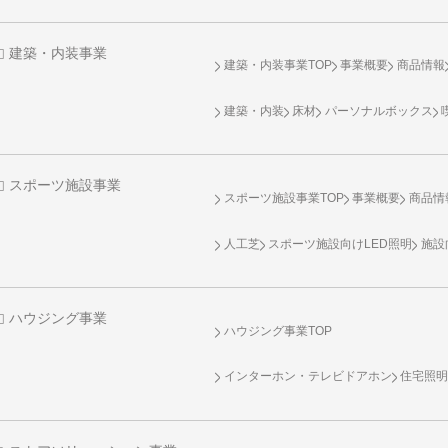
建築・内装事業
建築・内装事業TOP
事業概要
商品情報
建築・内装
床材
パーソナルボックス
スポーツ施設事業
スポーツ施設事業TOP
事業概要
商品情
人工芝
スポーツ施設向け
LED照明
施設
ハウジング事業
ハウジング事業TOP
インターホン・テレビドアホン
住宅照