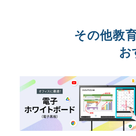
その他教
お