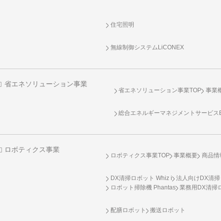
住宅照明
無線制御システム
LiCONEX
省エネソリューション事業
省エネソリューション事業TOP
事業
総合エネルギーマネジメントサービスENE
ロボティクス事業
ロボティクス事業TOP
事業概要
商品情
DX清掃ロボット Whiz i
法人向けDX清掃
ロボット掃除機 Phantas
業務用DX清掃ロ
配膳ロボット
搬送ロボット