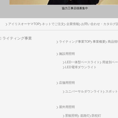
協力工事店様募集中
アイリスオーヤマTOP
ネットでご注文
企業情報
お問い合わせ・カタログ
ライティング事業
ライティング事業TOP
事業概要
商品情
施設用照明
LED一体型ベースライト
用途別ベー
LED電球ダウンライト
店舗用照明
ユニバーサルダウンライト
スポット
屋外用照明
景観照明
道路灯
防犯灯