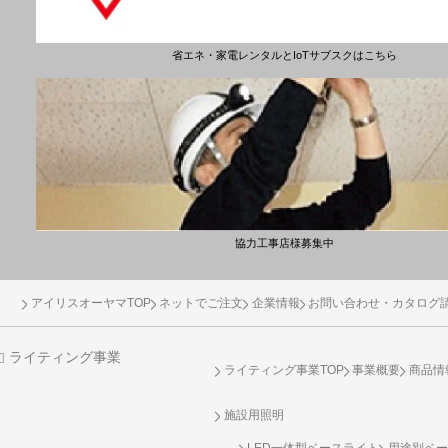
省エネ・家電レンタルとIoTサブスクはこちら
協力工事店様募集中
アイリスオーヤマTOP
ネットでご注文
企業情報
お問い合わせ・カタログ
ライティング事業
ライティング事業TOP
事業概要
商品情
施設用照明
LED一体型ベースライト
用途別ベー