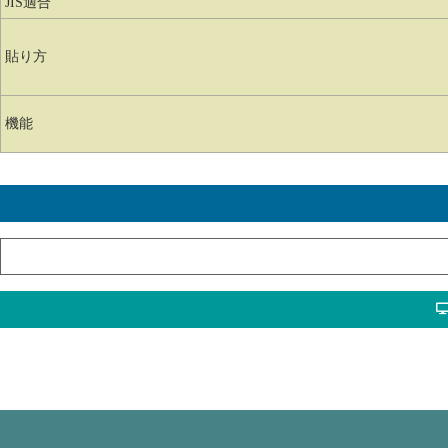
JIS適合
貼り方
機能