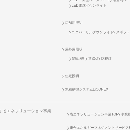
LED電球ダウンライト
店舗用照明
ユニバーサルダウンライト
スポット
屋外用照明
景観照明
道路灯
防犯灯
住宅照明
無線制御システム
LiCONEX
省エネソリューション事業
省エネソリューション事業TOP
事業
総合エネルギーマネジメントサービスENE