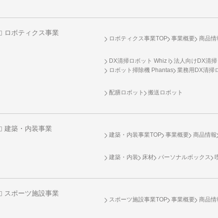
ロボティクス事業
ロボティクス事業TOP
事業概要
商品情
DX清掃ロボット Whiz i
法人向けDX清掃
ロボット掃除機 Phantas
業務用DX清掃ロ
配膳ロボット
搬送ロボット
建築・内装事業
建築・内装事業TOP
事業概要
商品情報
建築・内装
床材
パーソナルボックス
スポーツ施設事業
スポーツ施設事業TOP
事業概要
商品情