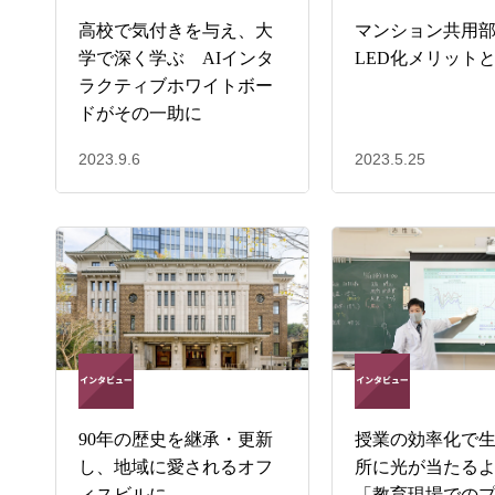
高校で気付きを与え、大
マンション共用
学で深く学ぶ AIインタ
LED化メリット
ラクティブホワイトボー
ドがその一助に
2023.9.6
2023.5.25
90年の歴史を継承・更新
授業の効率化で
し、地域に愛されるオフ
所に光が当たる
ィスビルに。
「教育現場での