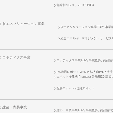
無線制御システム
LiCONEX
省エネソリューション事業
省エネソリューション事業TOP
事業
総合エネルギーマネジメントサービスENE
ロボティクス事業
ロボティクス事業TOP
事業概要
商品情
DX清掃ロボット Whiz i
法人向けDX清掃
ロボット掃除機 Phantas
業務用DX清掃ロ
配膳ロボット
搬送ロボット
建築・内装事業
建築・内装事業TOP
事業概要
商品情報