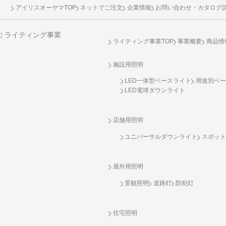
アイリスオーヤマTOP
ネットでご注文
企業情報
お問い合わせ・カタログ
ライティング事業
ライティング事業TOP
事業概要
商品情
施設用照明
LED一体型ベースライト
用途別ベー
LED電球ダウンライト
店舗用照明
ユニバーサルダウンライト
スポット
屋外用照明
景観照明
道路灯
防犯灯
住宅照明