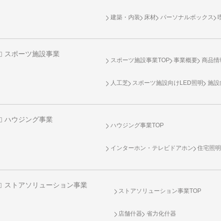
建築・内装
床材
パーソナルボックス
スポーツ施設事業
スポーツ施設事業TOP
事業概要
商品情
人工芝
スポーツ施設向け
LED照明
施設
ハウジング事業
ハウジング事業TOP
インターホン・テレビドアホン
住宅照
ストアソリューション事業
ストアソリューション事業TOP
店舗什器
省力化什器