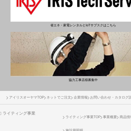
省エネ・家電レンタルとIoTサブスクはこちら
協力工事店様募集中
アイリスオーヤマTOP
ネットでご注文
企業情報
お問い合わせ・カタログ
ライティング事業
ライティング事業TOP
事業概要
商品情
施設用照明