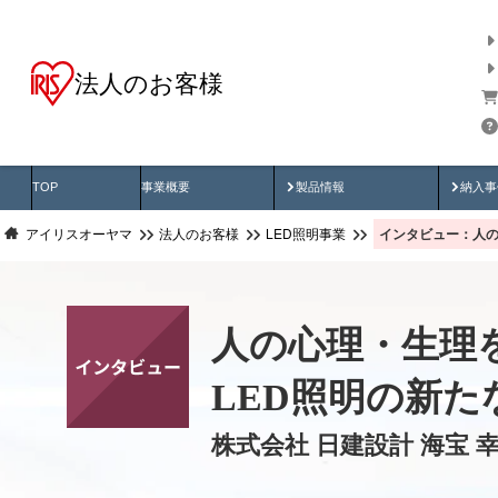
法人のお客様
商品データ検索
用途別から探す
納入
製品動画
納入
TOP
事業概要
製品情報
納入事
インタビュー：人の
アイリスオーヤマ
法人のお客様
LED照明事業
人の心理・生理
LED照明の新た
株式会社 日建設計 海宝 幸