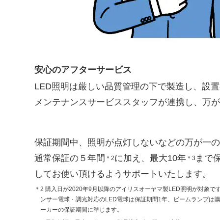
安心のアフターサービス
LED照明は厳しい品質管理の下で製造し、設置
メンテナンスサービススタッフが連携し、万が
保証期間中、照明が点灯しないなどの万が一の
通常保証の５年間
に加え、最大10年
まで保
＊2
＊3
してお使い頂けるようサポートいたします。
＊2 購入日が2020年9月以降のアイリスオーヤマ製LED照明が対象
ンサー電球・調光対応のLED電球は保証期間1年、ビームランプは購
ーカーの保証期間に準じます。