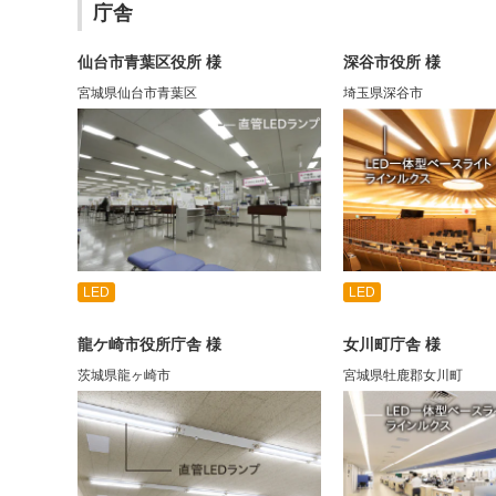
庁舎
仙台市青葉区役所 様
深谷市役所 様
宮城県仙台市青葉区
埼玉県深谷市
LED
LED
龍ケ崎市役所庁舎 様
女川町庁舎 様
茨城県龍ヶ崎市
宮城県牡鹿郡女川町