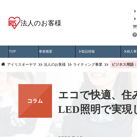
法人のお客様
商品データ検索
用途別から探す
納入
製品動画
納入
TOP
事業概要
製品情報
納入事
ビジネス用語：
アイリスオーヤマ
法人のお客様
ライティング事業
エコで快適、住
LED照明で実現