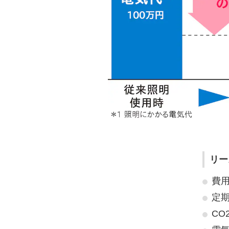
リー
費
定
CO