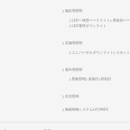
施設用照明
LED一体型ベースライト
用途別ベー
LED電球ダウンライト
店舗用照明
ユニバーサルダウンライト
スポット
屋外用照明
景観照明
道路灯
防犯灯
住宅照明
無線制御システム
LiCONEX