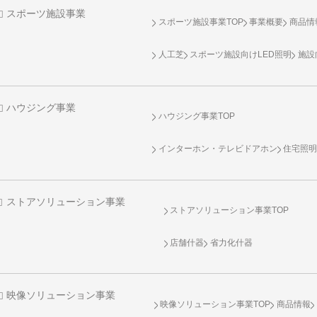
スポーツ施設事業
スポーツ施設事業TOP
事業概要
商品情
人工芝
スポーツ施設向け
LED照明
施設
ハウジング事業
ハウジング事業TOP
インターホン・テレビドアホン
住宅照
ストアソリューション事業
ストアソリューション事業TOP
店舗什器
省力化什器
映像ソリューション事業
映像ソリューション事業TOP
商品情報