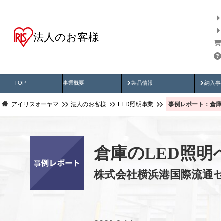
法人のお客様
商品データ検索
用途別から探す
納入
製品動画
納入
TOP
事業概要
製品情報
納入事
事例レポート：倉庫
アイリスオーヤマ
法人のお客様
LED照明事業
倉庫のLED照
株式会社横浜港国際流通セ