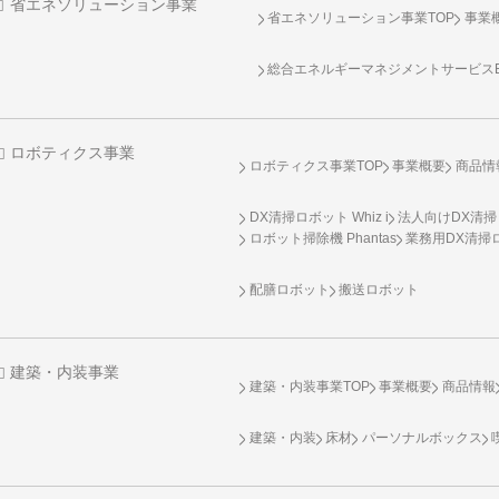
省エネソリューション事業
省エネソリューション事業TOP
事業
総合エネルギーマネジメントサービスENE
ロボティクス事業
ロボティクス事業TOP
事業概要
商品情
DX清掃ロボット Whiz i
法人向けDX清掃
ロボット掃除機 Phantas
業務用DX清掃ロ
配膳ロボット
搬送ロボット
建築・内装事業
建築・内装事業TOP
事業概要
商品情報
建築・内装
床材
パーソナルボックス