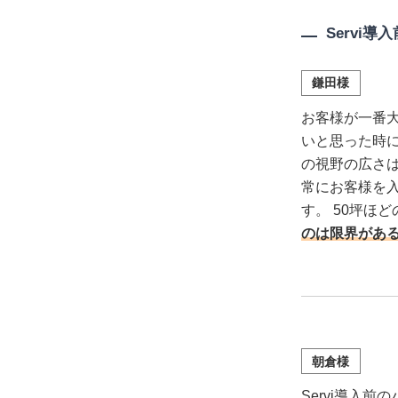
Servi
鎌田様
お客様が一番
いと思った時に
の視野の広さは
常にお客様を
す。 50坪ほ
のは限界があ
朝倉様
Servi導入