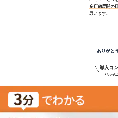
多店舗展開の目
思います。
ありがと
導入コ
あなたのニ