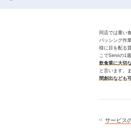
同店では重い
バッシング作
様に目を配る
こでServi
飲食業に大切な
と言います。
間創出なども
サービス