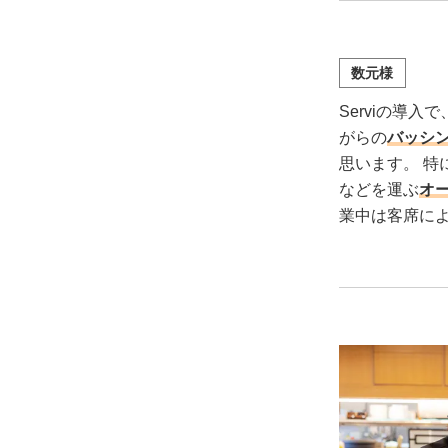
数元様
Serviの導
がらの
バッシ
思います。 特
などを運ぶ
オ
業中は客席に