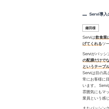
Servi
鎌田様
Serviは
飲食業
げてくれる
ツ
Serviがバ
の配膳だけで
というテーブ
Serviは目
常にお客様に
います。 Se
雰囲気にもマ
業員という感
またバッシン