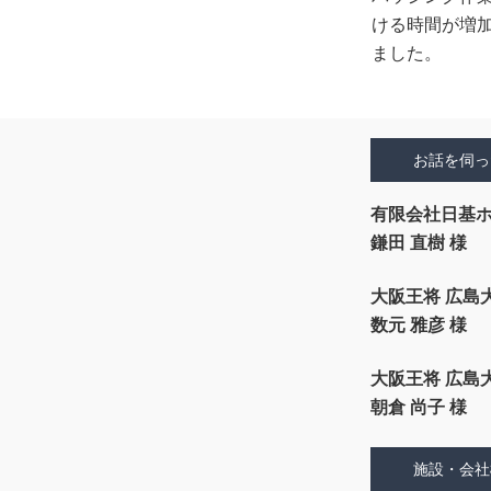
ける時間が増
ました。
お話を伺っ
有限会社日基
鎌田 直樹 様
大阪王将 広島
数元 雅彦 様
大阪王将 広島
朝倉 尚子 様
施設・会社