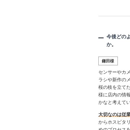
今後どの
か。
鎌田様
センサーやカ
ラシや新作の
桜の枝を立て
様に店内の情
かなと考えて
大切なのは従
からホスピタ
めのプロセス