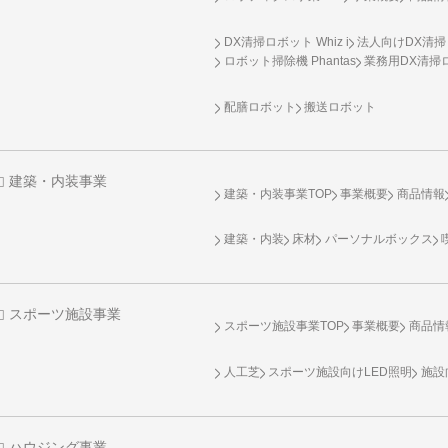
DX清掃ロボット Whiz i
法人向けDX清掃
ロボット掃除機 Phantas
業務用DX清掃ロ
配膳ロボット
搬送ロボット
建築・内装事業
建築・内装事業TOP
事業概要
商品情報
建築・内装
床材
パーソナルボックス
スポーツ施設事業
スポーツ施設事業TOP
事業概要
商品情
人工芝
スポーツ施設向け
LED照明
施設
ハウジング事業