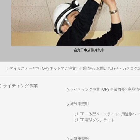
協力工事店様募集中
アイリスオーヤマTOP
ネットでご注文
企業情報
お問い合わせ・カタログ
ライティング事業
ライティング事業TOP
事業概要
商品情
施設用照明
LED一体型ベースライト
用途別ベー
LED電球ダウンライト
店舗用照明