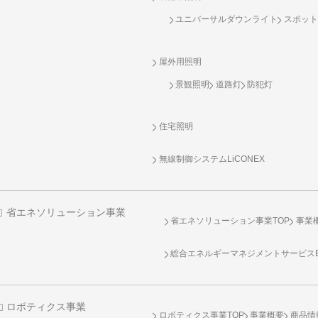
ユニバーサルダウンライト
スポット
屋外用照明
景観照明
道路灯
防犯灯
住宅照明
無線制御システム
LiCONEX
省エネソリューション事業
省エネソリューション事業TOP
事業
総合エネルギーマネジメントサービスENE
ロボティクス事業
ロボティクス事業TOP
事業概要
商品情