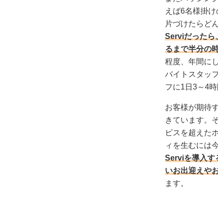
えば6名様掛
片づけたらどん
Serviだっ
るまで半分の
程度、年間にし
バイトスタッ
フに1日3～4
お客様が期待
きています。
ビスを超えたホ
ィを生むには
Serviを導
いお出迎えや
ます。