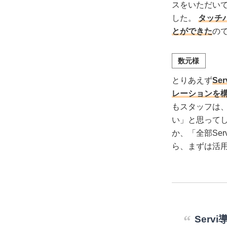
スをいただい
した。
タッチ
とができた
の
数元様
とりあえず
Se
レーションを
もスタッフは
い」と思って
か、「全部Se
ら、まずは活
Serv