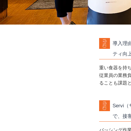
導入理
ティ向
重い食器を持
従業員の業務
ることも課題
Serv
で、接
バッシング作業