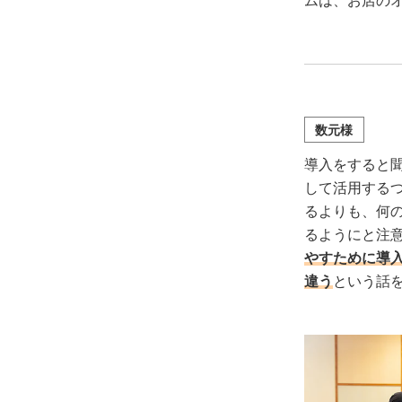
ムは、お店の
数元様
導入をすると
して活用する
るよりも、何
るようにと注
やすために導
違う
という話