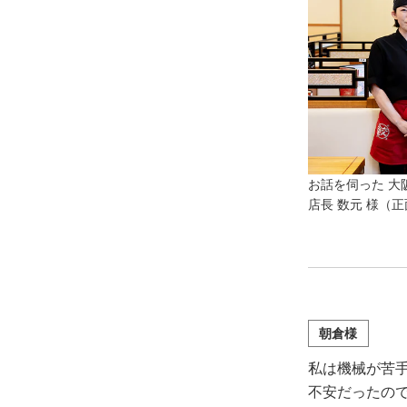
お話を伺った 大
店長 数元 様（
朝倉様
私は機械が苦
不安だったので