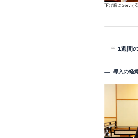
下げ膳にServiが
1週間
導入の経