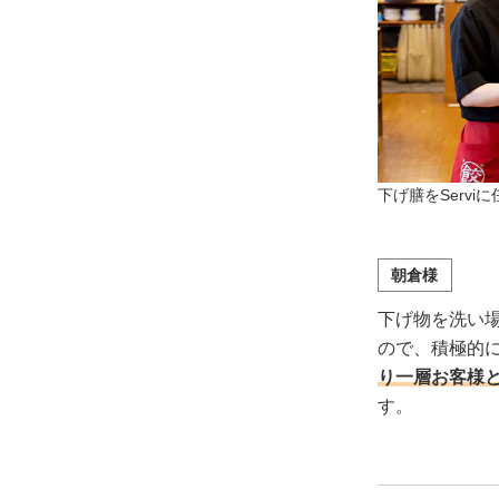
下げ膳をServ
朝倉様
下げ物を洗い
ので、積極的
り一層お客様
す。