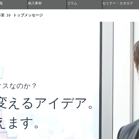
報
納入事例
コラム
セミナー・カタログ
トップメッセージ
事業
クスなのか？
変えるアイデア。
えます。