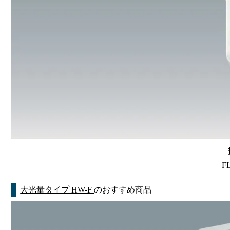
F
大光量タイプ HW-F
のおすすめ商品