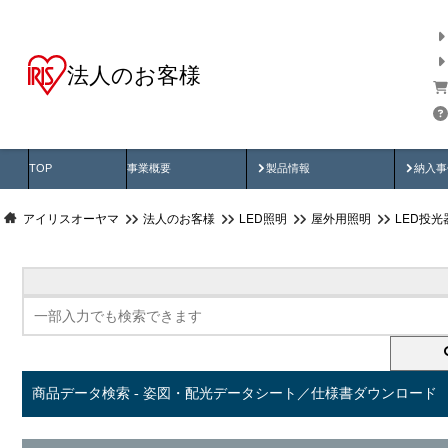
法人のお客様
商品データ検索
用途別から探す
納入
製品動画
納入
TOP
事業概要
製品情報
納入事
アイリスオーヤマ
法人のお客様
LED照明
屋外用照明
LED投
商品データ検索 - 姿図・配光データシート／仕様書ダウンロード