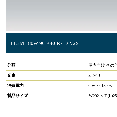
FL3M-180W-90-K40-R7-D-V2S
LED投光器 HW-F V2 調光
分類
屋内向け その
光束
23,940
lm
消費電力
0
w
～ 180
w
製品サイズ
W
292
×
D(L)
2