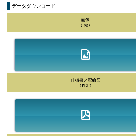
データダウンロード
画像
（jpg）
仕様書／配線図
（PDF）