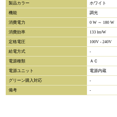
製品カラー
ホワイト
機能
調光
消費電力
0 W ～ 180 W
消費効率
133 lm/W
定格電圧
100V - 240V
給電方式
-
電源種類
ＡＣ
電源ユニット
電源内蔵
グリーン購入対応
-
備考
-