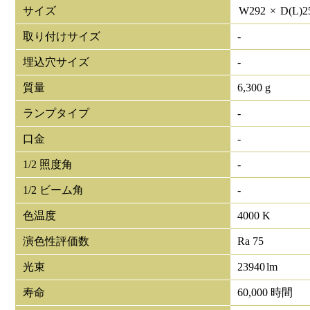
サイズ
W
292
×
D(L)
2
取り付けサイズ
-
埋込穴サイズ
-
質量
6,300 g
ランプタイプ
-
口金
-
1/2 照度角
-
1/2 ビーム角
-
色温度
4000 K
演色性評価数
Ra 75
光束
23940
lm
寿命
60,000 時間