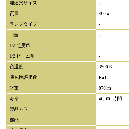
埋込穴サイズ
-
質量
400 g
ランプタイプ
-
口金
-
1/2 照度角
-
1/2 ビーム角
-
色温度
3500 K
演色性評価数
Ra 83
光束
870
lm
寿命
40,000 時間
製品カラー
-
機能