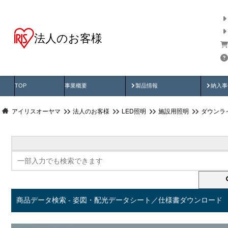
法人のお客様
商品データ検索
用途別から探す
納入
製品動画
納入
TOP
事業概要
製品情報
納入事
アイリスオーヤマ
法人のお客様
LED照明
施設用照明
ダウンラ
商品データ検索 - 姿図・配光データシート／仕様書ダウンロード