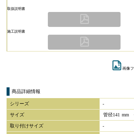
取扱説明書
施工説明書
画像フ
商品詳細情報
シリーズ
-
サイズ
管径
141
mm
取り付けサイズ
-