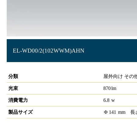
EL-WD00/2(102WWM)AHN
軒下用LEDダウンライト 防雨型
分類
屋外向け その
光束
870
lm
消費電力
6.8
w
製品サイズ
Φ
141
mm
長