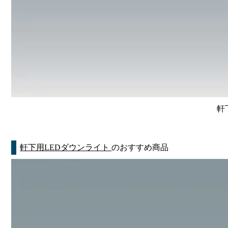
軒
軒下用LEDダウンライト
のおすすめ商品