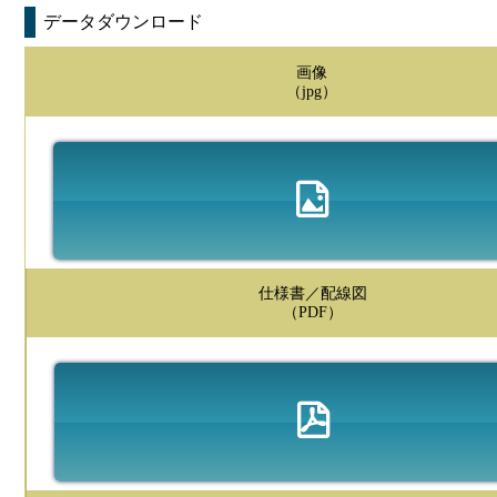
データダウンロード
画像
（jpg）
仕様書／配線図
（PDF）