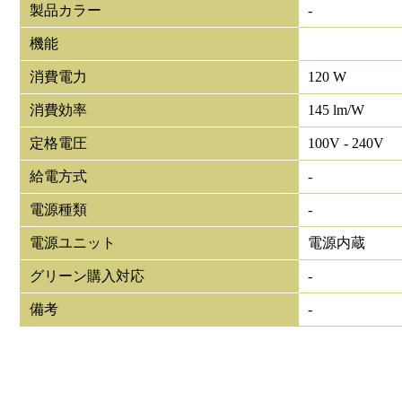
製品カラー
-
機能
消費電力
120 W
消費効率
145 lm/W
定格電圧
100V - 240V
給電方式
-
電源種類
-
電源ユニット
電源内蔵
グリーン購入対応
-
備考
-