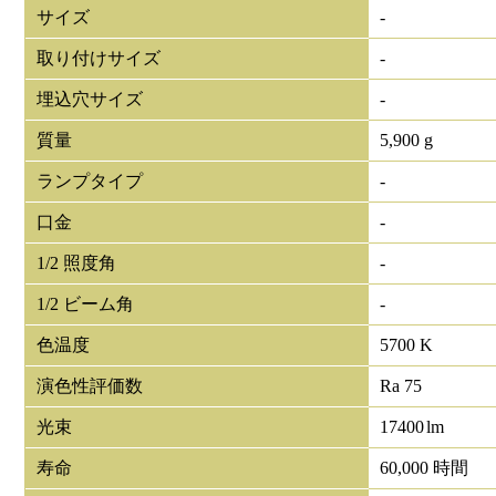
サイズ
-
取り付けサイズ
-
埋込穴サイズ
-
質量
5,900 g
ランプタイプ
-
口金
-
1/2 照度角
-
1/2 ビーム角
-
色温度
5700 K
演色性評価数
Ra 75
光束
17400
lm
寿命
60,000 時間