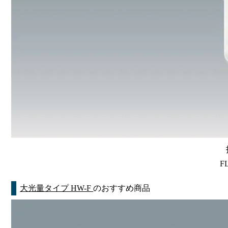
F
大光量タイプ HW-F
のおすすめ商品