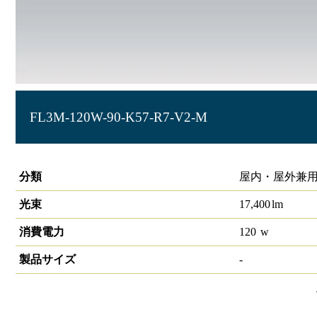
FL3M-120W-90-K57-R7-V2-M
投光器 大光量タイプ HW-F
分類
屋内・屋外兼用
光束
17,400
lm
消費電力
120
w
製品サイズ
-