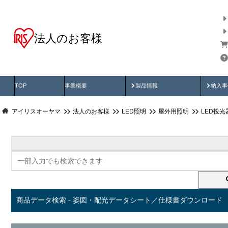
法人のお客様
商品データ検索
用途別から探す
納入
製品動画
納入
TOP
事業概要
製品情報
納入事
アイリスオーヤマ
法人のお客様
LED照明
屋外用照明
LED投
商品データ検索 - 姿図・配光データシート／仕様書ダウンロード