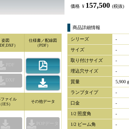
157,500
価格
¥
(税抜)
商品詳細情報
シリーズ
-
姿図
仕様書／配線図
DF,DXF）
（PDF）
サイズ
-
取り付けサイズ
-
PDF
埋込穴サイズ
-
DXF
質量
5,900 
ランプタイプ
-
ESファイル
その他データ
口金
-
（IES）
1/2 照度角
-
POPデータ
1/2 ビーム角
-