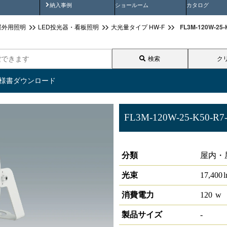
画
納入事例動画
納入事例
ショールーム
カタログ
FL3M-120W-2
屋外用照明
LED投光器・看板照明
大光量タイプ HW-F
検索
ク
仕様書ダウンロード
FL3M-120W-25-K50-R7
投光器 大光量タイプ HW-F
分類
屋内・
光束
17,400
消費電力
120
w
製品サイズ
-