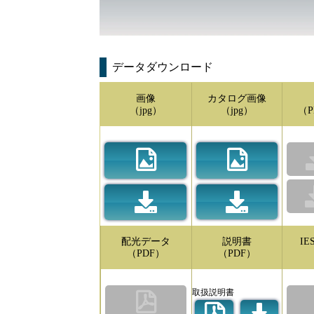
データダウンロード
画像
カタログ画像
（jpg）
（jpg）
（P
配光データ
説明書
I
（PDF）
（PDF）
取扱説明書