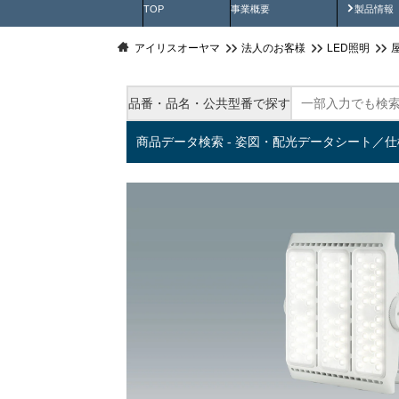
製品動
TOP
事業概要
製品情報
アイリスオーヤマ
法人のお客様
LED照明
品番・品名・公共型番で探す
商品データ検索 - 姿図・配光データシート／