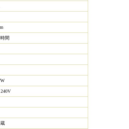
K
lm
0 時間
/W
 240V
内蔵