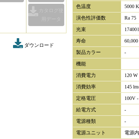
色温度
5000 
カタログ使
演色性評価数
Ra 75
用データ
光束
17400
寿命
60,00
ダウンロード
製品カラー
-
機能
消費電力
120 W
消費効率
145 lm
定格電圧
100V -
給電方式
-
電源種類
-
電源ユニット
電源