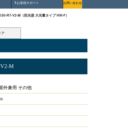
安全にご使用いただくために
お客様サポート
お問い合わせ
5-K50-R7-V2-M（投光器 大光量タイプ HW-F）
リア
-V2-M
屋外兼用 その他
lm