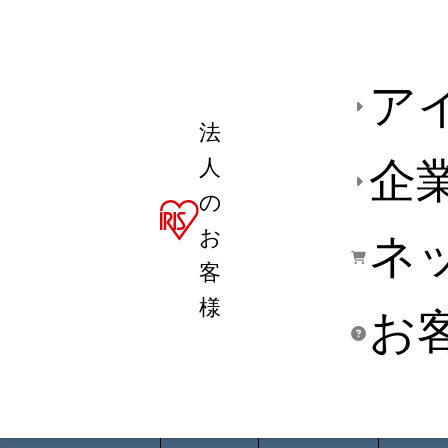
ア
法
人
企
の
お
ネ
客
様
お
商品デ
用途別