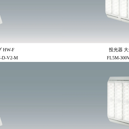
HW-F
投光器 大
7-D-V2-M
FL5M-300